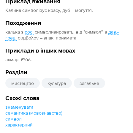
Приклад вживання
Калина символізує красу, дуб – могуття.
Походження
калька з
рос.
символизировать, від "символ", з
дав.-
грец.
σύμβολον – знак, прикмета
Приклади в інших мовах
ахмар. ምሳሌ
Розділи
мистецтво
культура
загальне
Схожі слова
знаменувати
семантика (мовознавство)
символ
характерний