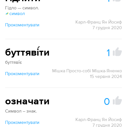
Гідло — символ.
символ
Карл-Франц Ян Йосиф
Прокоментувати
7 грудня 2020
1
буттяві́ти
буттяві́є
Мішка Просто-собі Мішка-Яненко
Прокоментувати
15 червня 2024
0
означати
Символ – знак.
Карл-Франц Ян Йосиф
Прокоментувати
7 грудня 2020