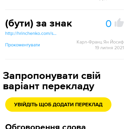
0
(бути) за знак
http://hrinchenko.com/slovar/znachenie-slova/20671-znak.html#show_point
Карл-Франц Ян Йосиф
Прокоментувати
19 липня 2021
Запропонувати свій
варіант перекладу
УВІЙДІТЬ ЩОБ ДОДАТИ ПЕРЕКЛАД
Обговорення слова