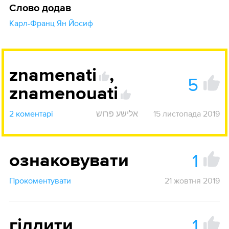
Слово додав
Карл-Франц Ян Йосиф
znamenati
,
5
znamenouati
2 коментарі
אלישע פרוש
15 листопада 2019
1
ознаковувати
Прокоментувати
21 жовтня 2019
1
гідлити