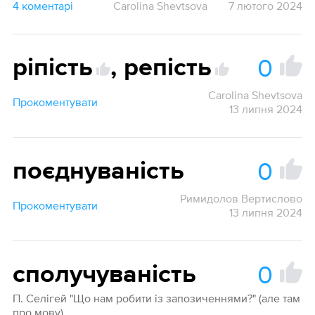
4 коментарі
Carolina Shevtsova
7 лютого 2024
0
ріпість
,
репість
Carolina Shevtsova
Прокоментувати
13 липня 2024
0
поєднуваність
Римидолов Вертислово
Прокоментувати
13 липня 2024
0
сполучуваність
П. Селігей "Що нам робити із запозиченнями?" (але там
про мову)