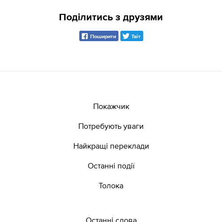
Поділитись з друзями
Поширити
Твіт
Покажчик
Потребують уваги
Найкращі переклади
Останні події
Толока
Останні слова