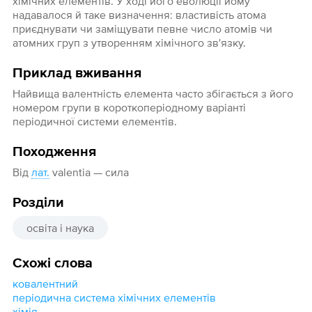
хімічних елементів. У ході його еволюції йому
надавалося й таке визначення: властивість атома
приєднувати чи заміщувати певне число атомів чи
атомних груп з утворенням хімічного зв'язку.
Приклад вживання
Найвища валентність елемента часто збігається з його
номером групи в короткоперіодному варіанті
періодичної системи елементів.
Походження
Від
лат.
valentia — сила
Розділи
освіта і наука
Схожі слова
ковалентний
періодична система хімічних елементів
хімія