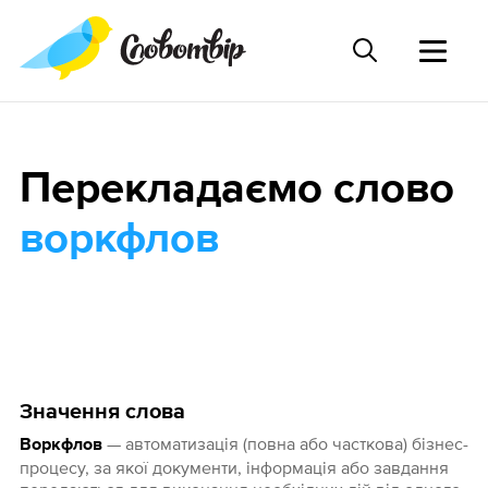
Перекладаємо слово
воркфлов
Значення слова
— автоматизація (повна або часткова) бізнес-
Воркфлов
процесу, за якої документи, інформація або завдання