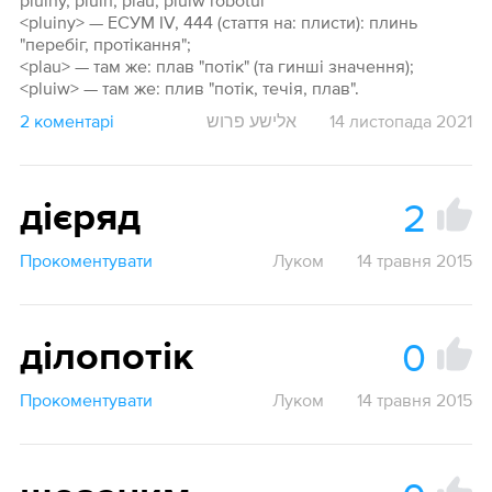
pluiny, pluin, plau, pluiw ròbotui
<pluiny> — ЕСУМ IV, 444 (стаття на: плисти): плинь
"перебіг, протікання";
<plau> — там же: плав "потік" (та гинші значення);
<pluiw> — там же: плив "потік, течія, плав".
2 коментарі
אלישע פרוש
14 листопада 2021
2
дієряд
Прокоментувати
Луком
14 травня 2015
0
ділопотік
Прокоментувати
Луком
14 травня 2015