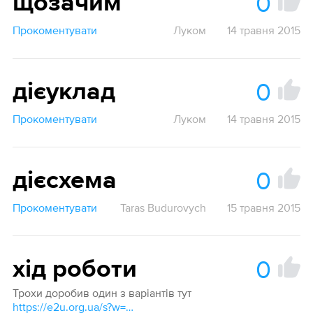
0
щозачим
Прокоментувати
Луком
14 травня 2015
0
дієуклад
Прокоментувати
Луком
14 травня 2015
0
дієсхема
Прокоментувати
Taras Budurovych
15 травня 2015
0
хід роботи
Трохи доробив один з варіантів тут
https://e2u.org.ua/s?w=Workflow&dicts=all&highlight=on&filter_lines=on