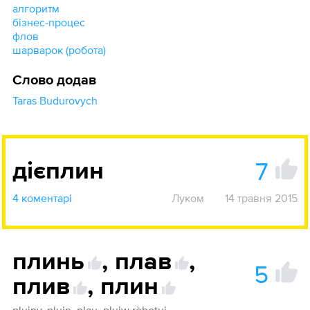
алгоритм
бізнес-процес
флов
шарварок (робота)
Слово додав
Taras Budurovych
7
дієплин
4 коментарі
Луком
14 травня 2015
плинь
,
плав
,
5
плив
,
плин