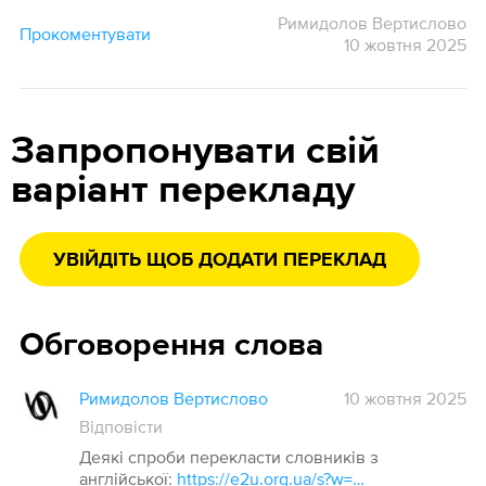
Римидолов Вертислово
Прокоментувати
10 жовтня 2025
Запропонувати свій
варіант перекладу
УВІЙДІТЬ ЩОБ ДОДАТИ ПЕРЕКЛАД
Обговорення слова
Римидолов Вертислово
10 жовтня 2025
Відповісти
Деякі спроби перекласти словників з
англійської:
https://e2u.org.ua/s?w=Workflow&dicts=all&highlight=on&filter_lines=on