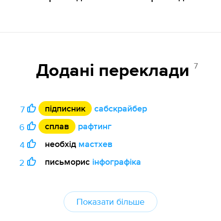
7
Додані переклади
підписник
сабскрайбер
7
сплав
рафтинг
6
необхід
мастхев
4
письморис
інфографіка
2
Показати більше