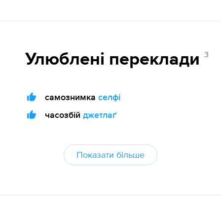
3
Улюблені переклади
самознимка
селфі
часозбій
джетлаґ
Показати більше