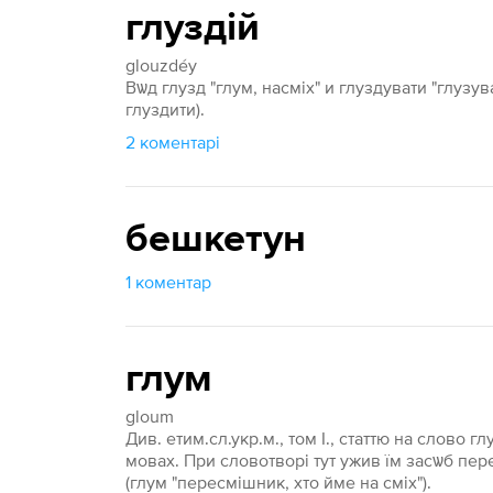
глуздій
glouzdéy
Вѡд глузд "глум, насміх" и глуздувати "глузуват
глуздити).
2 коментарі
бешкетун
1 коментар
глум
gloum
Див. етим.сл.укр.м., том I., статтю на слово 
мовах. При словотворі тут ужив їм засѡб пере
(глум "пересмішник, хто йме на сміх").