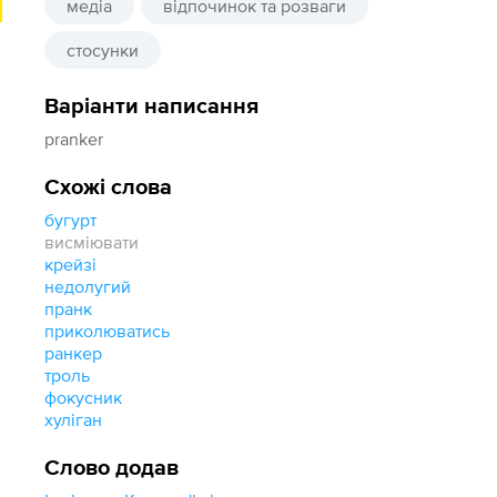
медіа
відпочинок та розваги
стосунки
Варіанти написання
pranker
Схожі слова
бугурт
висміювати
крейзі
недолугий
пранк
приколюватись
ранкер
троль
фокусник
хуліган
Слово додав