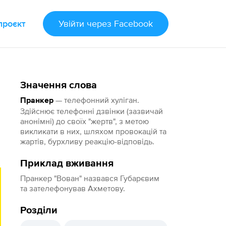
проєкт
Увійти
через Facebook
Значення слова
— телефонний хуліган.
Пранкер
Здійснює телефонні дзвінки (зазвичай
анонімні) до своїх "жертв", з метою
викликати в них, шляхом провокацій та
жартів, бурхливу реакцію-відповідь.
Приклад вживання
Пранкер "Вован" назвався Губарєвим
та зателефонував Ахметову.
Розділи