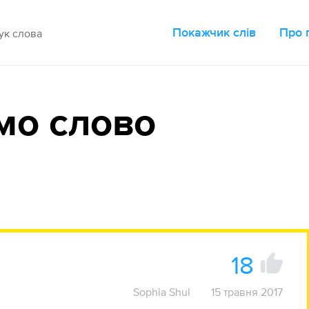
Покажчик слів
Про 
мо слово
18
Sophia Shul
15 травня 2017