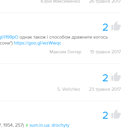
Юрій Максименко
26 травня 2017
2
gl/I199pO
однак також і способом дражнити когось
псони")
https://goo.gl/wzWwqc
Максим Гонтар
15 травня 2017
2
S. Velichko
23 травня 2017
2
, 1954, 257)
sum.in.ua: drochyty