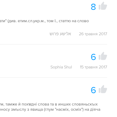
8
и" (див. етим.сл.укр.м., том I., статтю на слово
אלישע פרוש
26 травня 2017
6
Sophia Shul
15 травня 2017
6
глум, тамже й похѡдні слова та в инших словяньскъıх
носу змъıслу з явища (глум "насміх, осміх") на діяча