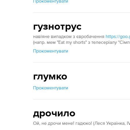
Прокоментувати
гузнотрус
навіяне випадком з євробачення
https://goo.
(напр. мем "Eat my shorts" з телесеріалу "Сім
Прокоментувати
глумко
Прокоментувати
дрочило
Ой, не дрочи мене! гадюко! (Леся Українка, IV