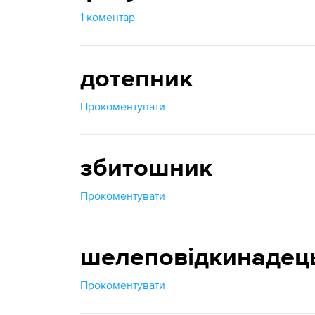
1 коментар
дотепник
Прокоментувати
збитошник
Прокоментувати
шелеповідкинадец
Прокоментувати