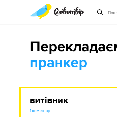
Перекладає
пранкер
витівник
1 коментар