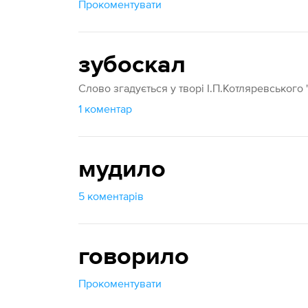
Прокоментувати
зубоскал
Слово згадується у творі І.П.Котляревського "
1 коментар
мудило
5 коментарів
говорило
Прокоментувати