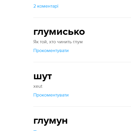
2 коментарі
глумисько
Як той, хто чинить глум
Прокоментувати
шут
xeut
Прокоментувати
глумун