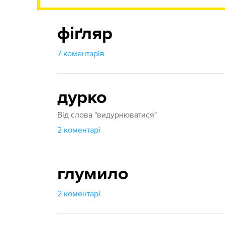
фіґляр
7 коментарів
дурко
Від слова "видурнюватися"
2 коментарі
глумило
2 коментарі