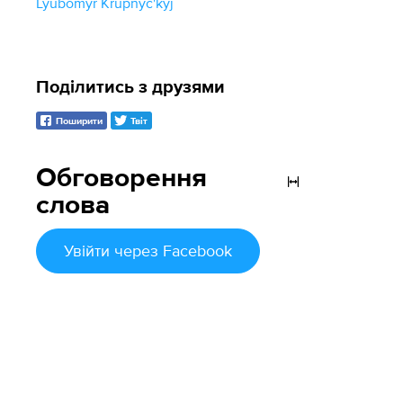
Lyubomyr Krupnyc'kyj
Поділитись з друзями
Поширити
Твіт
Обговорення
слова
Увійти
через Facebook