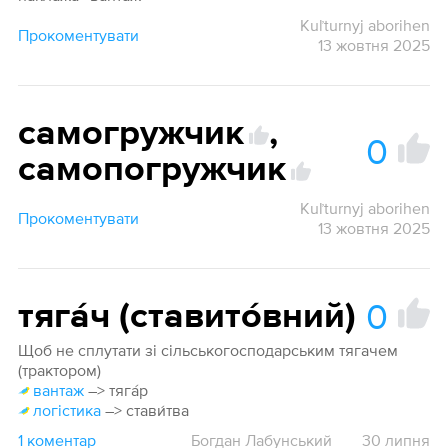
Kuľturnyj aborihen
Прокоментувати
13 жовтня 2025
самогружчик
,
0
самопогружчик
Kuľturnyj aborihen
Прокоментувати
13 жовтня 2025
0
тяга́ч (ставито́вний)
Щоб не сплутати зі сільськогосподарським тягачем
(трактором)
вантаж
–> тяга́р
логістика
–> стави́тва
1 коментар
Богдан Лабунський
30 липня