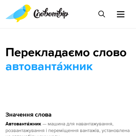
Перекладаємо слово
автованта́жник
Значення слова
— машина для навантажування,
Автованта́жник
розвантажування і переміщення вантажів, установлена