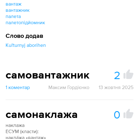
вантаж
вантажник
палета
палетопідйомник
Слово додав
Kuľturnyj aborihen
2
самовантажник
1 коментар
Максим Гордієнко
13 жовтня 2025
0
самонаклажа
наклажа
ЕСУМ (класти):
накла́жа «вантаж»