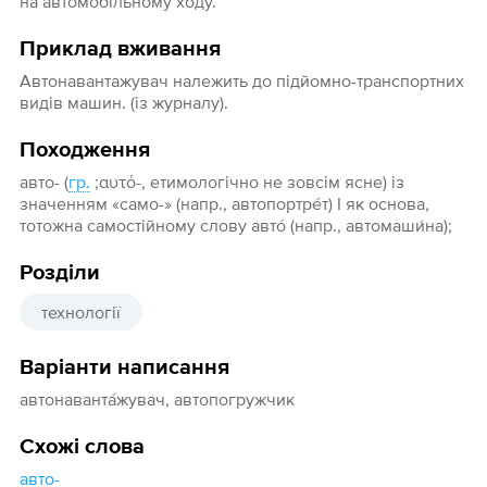
на автомобільному ходу.
Приклад вживання
Автонавантажувач належить до підйомно-транспортних
видів машин. (із журналу).
Походження
авто- (
гр.
;αυτό-, етимологічно не зовсім ясне) із
значенням «само-» (напр., автопортре́т) І як основа,
тотожна самостійному слову авто́ (напр., автомаши́на);
Розділи
технології
Варіанти написання
автонаванта́жувач, автопогружчик
Схожі слова
авто-