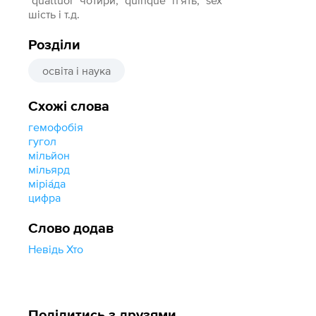
"quattuor" чотири, "quinque" п'ять, "sex"
шість і т.д.
Розділи
освіта і наука
Схожі слова
гемофобія
гугол
мільйон
мільярд
міріа́да
цифра
Слово додав
Невідь Хто
Поділитись з друзями