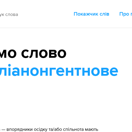
Покажчик слів
Про 
мо слово
ліанонгентнове
— впорядники осідку та/або спільнота мають