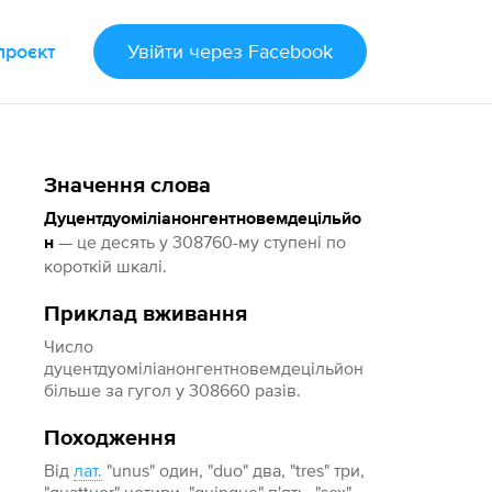
проєкт
Увійти
через Facebook
Значення слова
Дуцентдуоміліанонгентновемдецільйо
— це десять у 308760-му ступені по
н
короткій шкалі.
Приклад вживання
Число
дуцентдуоміліанонгентновемдецільйон
більше за гугол у 308660 разів.
Походження
Від
лат.
"unus" один, "duo" два, "tres" три,