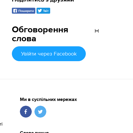
Поширити
Твіт
Обговорення
слова
Увійти
через Facebook
Ми в суспільних мережах
ті