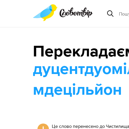
Перекладає
дуцентдуомі
мдецільйон
Це слово перенесено до Чистилища 