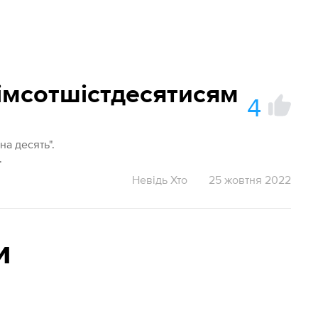
сімсотшістдесятисям
4
на десять".
.
Невідь Хто
25 жовтня 2022
и