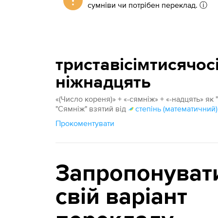
сумніви чи потрібен переклад.
ⓘ
триставісімтисячо
ніжнадцять
«(Число кореня)» + «-сямніж» + «-надцять» як "
"Сямніж" взятий від
степінь (математичний)
Прокоментувати
Запропонуват
свій варіант