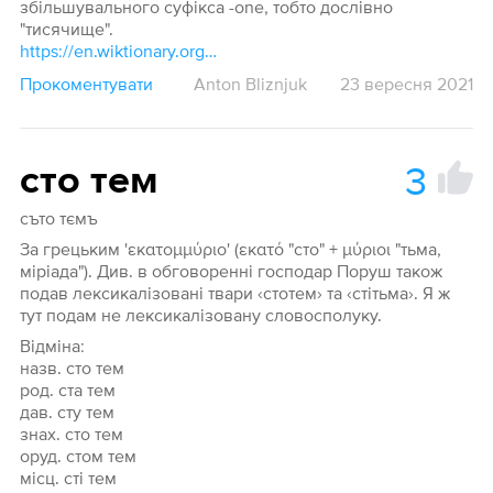
збільшувального суфікса -one, тобто дослівно
"тисячище".
https://en.wiktionary.org/wiki/milione#Italian
Прокоментувати
Anton Bliznjuk
23 вересня 2021
3
сто тем
съто тємъ
За грецьким 'εκατομμύριο' (εκατό "сто" + μύριοι "тьма,
міріада"). Див. в обговоренні господар Поруш також
подав лексикалізовані твари ‹стотем› та ‹стітьма›. Я ж
тут подам не лексикалізовану словосполуку.
Відміна:
назв. сто тем
род. ста тем
дав. сту тем
знах. сто тем
оруд. стом тем
місц. сті тем