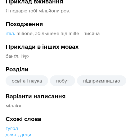
Приклад вживання
Я подарю тобі мільйони роз.
Походження
італ.
milione, збільшене від mille – тисяча
Приклади в інших мовах
банґл. নিযুত
Розділи
освіта і наука
побут
підприємництво
Варіанти написання
мілліон
Схожі слова
гугол
дека-, деци-