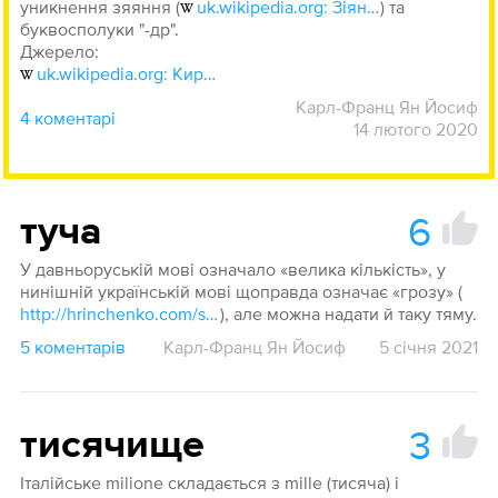
уникнення зяяння (
uk.wikipedia.org: Зіяння
) та
буквосполуки "-др".
Джерело:
uk.wikipedia.org: Кирилична система числення
Карл-Франц Ян Йосиф
4 коментарі
14 лютого 2020
6
туча
У давньоруській мові означало «велика кількість», у
нинішній українській мові щоправда означає «грозу» (
http://hrinchenko.com/slovar/znachenie-slova/59829-tucha.html#show_point
), але можна надати й таку тяму.
5 коментарів
Карл-Франц Ян Йосиф
5 січня 2021
3
тисячище
Італійське milione складається з mille (тисяча) і