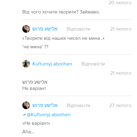
20
лютого
Від чого хочете творити? Займаво.
אלישע פרוש
Відповісти
21
лютого
»Творити від наших чисел не мина .«
‘не мина’ ??
Kuľturnyj aborihen
Відповісти
21
лютого
אלישע פרוש
Не варіант
אלישע פרוש
Відповісти
27
лютого
@Kuľturnyj aborihen
»Не варіант«
Aha...