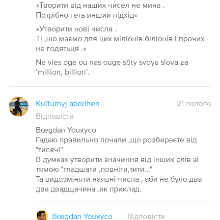
»Творити від наших чисел не мина .
Потрібно геть инший підхід«
»Утворити нові числа .
Ті ,що маємо для цих міліонів біліонів і прочих
не годятьця .«
Ne vies oge ou nas ouge sõty svoya slova za
‘million, billion’.
Kuľturnyj aborihen
21 лютого
Відповісти
Bœgdan Youxyco
Гадаю правильно почали ,що розбираєте від
"тисячі"
В думках утворити значення від інших слів зі
тямою "гладшати ,повніти,тити..."
Та видозміняти наявні числа , аби не було два
два двадщачина ,як приклад.
Bœgdan Youxyco
Відповісти