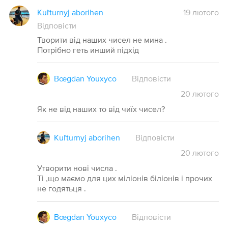
Kuľturnyj aborihen
19 лютого
Відповісти
Творити від наших чисел не мина .
Потрібно геть инший підхід
Bœgdan Youxyco
Відповісти
20
лютого
Як не від наших то від чиїх чисел?
Kuľturnyj aborihen
Відповісти
20
лютого
Утворити нові числа .
Ті ,що маємо для цих міліонів біліонів і прочих
не годятьця .
Bœgdan Youxyco
Відповісти