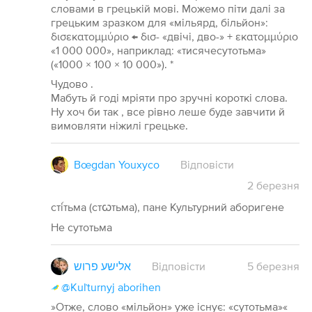
словами в грецькій мові. Можемо піти далі за
грецьким зразком для «мільярд, більйон»:
δισεκατομμύριο ← δισ- «двічі, дво-» + εκατομμύριο
«1 000 000», наприклад: «тисячесутотьма»
(«1000 × 100 × 10 000»). *
Чудово .
Мабуть й годі мріяти про зручні короткі слова.
Ну хоч би так , все рівно леше буде завчити й
вимовляти ніжилі грецьке.
Bœgdan Youxyco
Відповісти
2
березня
сті́тьма (стꙍтьма), пане Культурний аборигене
Не сутотьма
אלישע פרוש
Відповісти
5
березня
@Kuľturnyj aborihen
»Отже, слово «мільйон» уже існує: «сутотьма»«