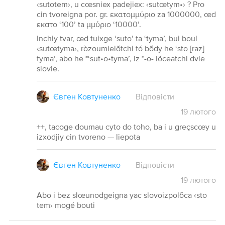
‹sutotem›, u cœsniex padejiex: ‹sutœtym•› ? Pro
cin tvoreigna por. gr. εκατομμύριο za 1000000, œd
εκατο ‘100’ ta μμύριο ‘10000’.
Inchiy tvar, œd tuixge ‘suto’ ta ‘tyma’, bui boul
‹sutœtyma›, ròzoumieiõtchi tó bõdy he ‘sto [raz]
tyma’, abo he *‘sut•o•tyma’, iz *-o- lõceatchi dvie
slovie.
Євген Ковтуненко
Відповісти
19
лютого
++, tacoge doumau cyto do toho, ba i u greçscœy u
izxodjiy cin tvoreno — liepota
Євген Ковтуненко
Відповісти
19
лютого
Abo i bez slœunodgeigna yac slovoizpolõca ‹sto
tem› mogé bouti