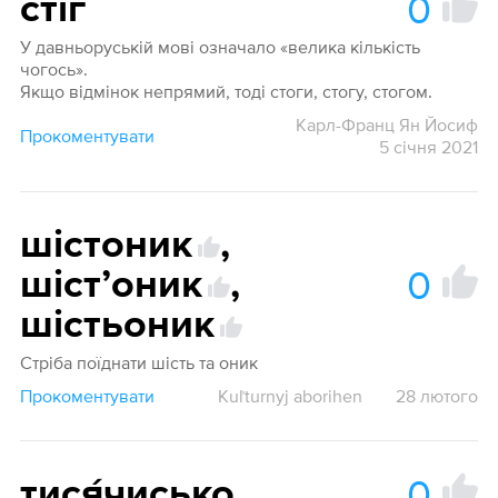
0
стіг
У давньоруській мові означало «велика кількість
чогось».
Якщо відмінок непрямий, тоді стоги, стогу, стогом.
Карл-Франц Ян Йосиф
Прокоментувати
5 січня 2021
шістоник
,
0
шістʼоник
,
шістьоник
Стріба поїднати шість та оник
Прокоментувати
Kuľturnyj aborihen
28 лютого
0
тися́чисько