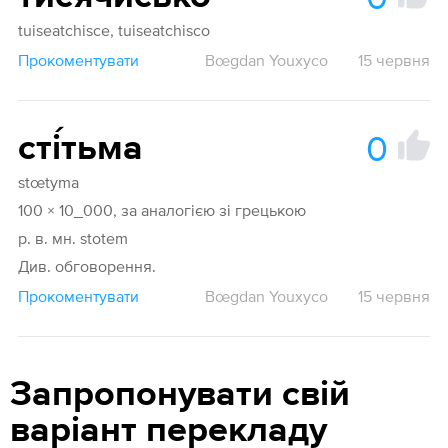
tuiseatchisce, tuiseatchisco
Прокоментувати
Bœgdan Youxyco
15 червня
0
сті́тьма
stœtyma
100 × 10_000, за аналогією зі грецькою
р. в. мн. stotem
Див. обговорення.
Прокоментувати
Bœgdan Youxyco
15 червня
Запропонувати свій
варіант перекладу