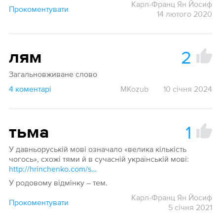
Карл-Франц Ян Йосиф
Прокоментувати
14 лютого 2020
2
лям
Загальновживане слово
4 коментарі
MKozub
10 січня 2024
1
тьма
У давньоруській мові означало «велика кількість
чогось», схожі тями й в сучасній українській мові:
http://hrinchenko.com/slovar/znachenie-slova/59855-tma.html#show_point
У родовому відмінку – тем.
Карл-Франц Ян Йосиф
Прокоментувати
5 січня 2021