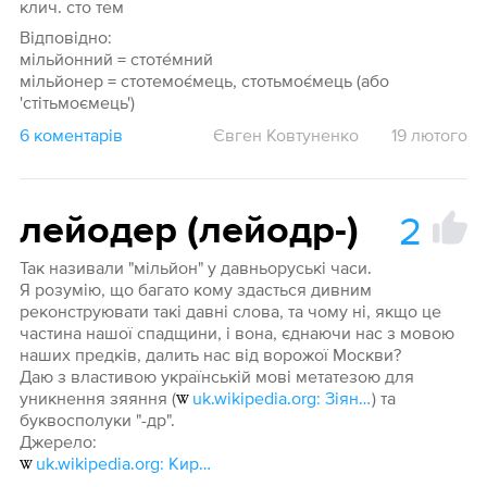
клич. сто тем
Відповідно:
мільйонний = стоте́мний
мільйонер = стотемоє́мець, стотьмоє́мець (або
'стітьмоємець')
6 коментарів
Євген Ковтуненко
19 лютого
2
лейодер (лейодр-)
Так називали "мільйон" у давньоруські часи.
Я розумію, що багато кому здасться дивним
реконструювати такі давні слова, та чому ні, якщо це
частина нашої спадщини, і вона, єднаючи нас з мовою
наших предків, далить нас від ворожої Москви?
Даю з властивою українській мові метатезою для
уникнення зяяння (
uk.wikipedia.org: Зіяння
) та
буквосполуки "-др".
Джерело:
uk.wikipedia.org: Кирилична система числення