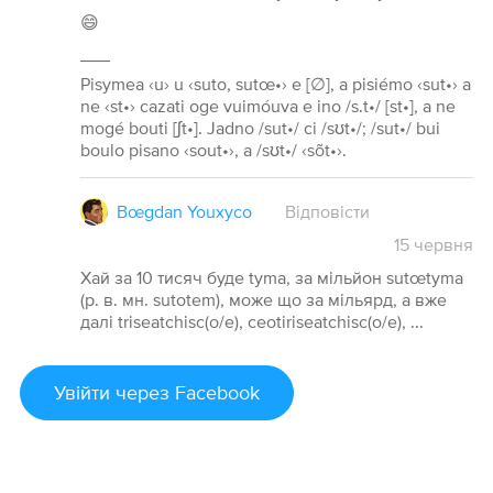
😄
___
Pisymea ‹u› u ‹suto, sutœ•› e [∅], a pisiémo ‹sut•› a
ne ‹st•› cazati oge vuimóuva e ino /s.t•/ [st•], a ne
mogé bouti [ʃt•]. Jadno /sut•/ ci /sʊt•/; /sut•/ bui
boulo pisano ‹sout•›, a /sʊt•/ ‹sõt•›.
Bœgdan Youxyco
Відповісти
15
червня
Хай за 10 тисяч буде tyma, за мільйон sutœtyma
(р. в. мн. sutotem), може що за мільярд, а вже
далі triseatchisc(o/e), ceotiriseatchisc(o/e), ...
Увійти
через Facebook