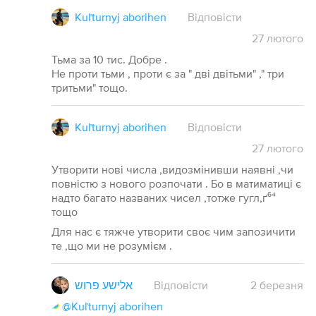
Kuľturnyj aborihen
Відповісти
27
лютого
Тьма за 10 тис. Добре .
Не проти тьми , проти є за " дві двітьми" ," три
тритьми" тощо.
Kuľturnyj aborihen
Відповісти
27
лютого
Утворити нові числа ,видозмінивши наявні ,чи
повністю з нового розпочати . Бо в матиматиці є
надто багато названих чисел ,тотже гугл,ґ⁶⁴
тощо
Для нас є тяжче утворити своє чим запозичити
те ,що ми не розумієм .
אלישע פרוש
Відповісти
2
березня
@Kuľturnyj aborihen