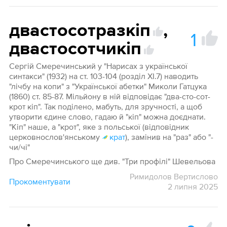
двастосотразкіп
,
1
двастосотчикіп
Сергій Смеречинський у "Нарисах з української
синтакси" (1932) на ст. 103-104 (розділ XI.7) наводить
"лічбу на копи" з "Української абетки" Миколи Гатцука
(1860) ст. 85-87. Мільйону в ній відповідає "два-сто-сот-
крот кіп". Так поділено, мабуть, для зручності, а щоб
утворити єдине слово, гадаю й "кіп" можна доєднати.
"Кіп" наше, а "крот", яке з польської (відповідник
церковнослов'янському
крат
), замінив на "раз" або "-
чи/чі"
Про Смеречинського ще див. "Три профілі" Шевельова
Римидолов Вертислово
Прокоментувати
2 липня 2025