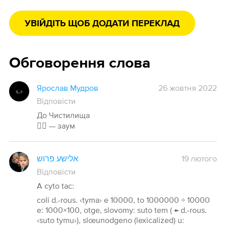
УВІЙДІТЬ ЩОБ ДОДАТИ ПЕРЕКЛАД
Обговорення слова
Ярослав Мудров
26 жовтня 2022
Відповісти
До Чистилища
🤦‍♂️ — заум
אלישע פרוש
19 лютого
Відповісти
A cyto tac:
coli d.-rous. ‹tyma› e 10000, to 1000000 ÷ 10000
e: 1000×100, otge, slovomy: suto tem ( ← d.-rous.
‹suto tymu›), slœunodgeno (lexicalized) u: