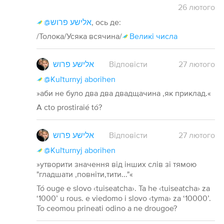
26
лютого
@אלישע פרוש
, ось де:
/Толока/Усяка всячина/
Великі числа
אלישע פרוש
Відповісти
27
лютого
@Kuľturnyj aborihen
»аби не було два два двадщачина ,як приклад.«
A cto prostiraié tó?
אלישע פרוש
Відповісти
27
лютого
@Kuľturnyj aborihen
»утворити значення від інших слів зі тямою
"гладшати ,повніти,тити..."«
Tó ouge e slovo ‹tuiseatcha›. Ta he ‹tuiseatcha› za
‘1000’ u rous. e viedomo i slovo ‹tyma› za ‘10000’.
To ceomou prineati odino a ne drougoe?