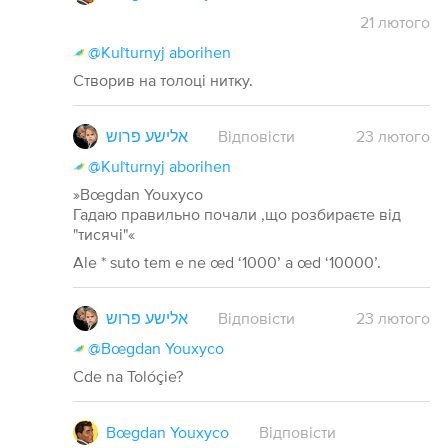
21
лютого
@Kuľturnyj aborihen
Створив на толоці нитку.
אלישע פרוש
Відповісти
23
лютого
@Kuľturnyj aborihen
»Bœgdan Youxyco
Гадаю правильно почали ,що розбираєте від
"тисячі"«
Ale * suto tem e ne œd ‘1000’ a œd ‘10000’.
אלישע פרוש
Відповісти
23
лютого
@Bœgdan Youxyco
Cde na Tolóçie?
Bœgdan Youxyco
Відповісти