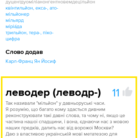
дуцентдуоміліанонгентновемдецільйон
квінтильйон, екса-, ато-
мільйонер
мільярд
міріа́да
трильйон, тера-, піко-
цифра
Слово додав
Карл-Франц Ян Йосиф
11
леводер (леводр-)
Так називали "мільйон" у давньоруські часи.
Я розумію, що багато кому здасться дивним
реконструювати такі давні слова, та чому ні, якщо це
частина нашої спадщини, і вона, єднаючи нас з мовою
наших предків, далить нас від ворожої Москви?
Даю з властивою українській мові метатезою для