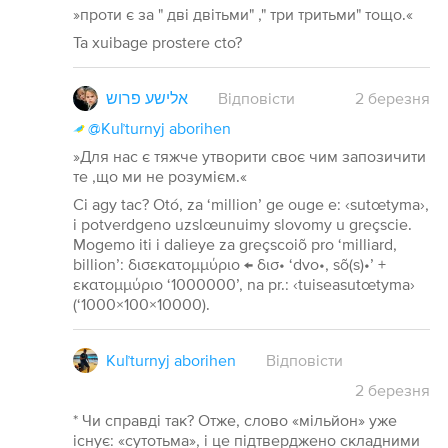
»проти є за " дві двітьми" ," три тритьми" тощо.«
Ta xuibage prostere cto?
אלישע פרוש
Відповісти
2
березня
@Kuľturnyj aborihen
»Для нас є тяжче утворити своє чим запозичити
те ,що ми не розумієм.«
Ci agy tac? Otó, za ‘million’ ge ouge e: ‹sutœtyma›,
i potverdgeno uzslœunuimy slovomy u greçscie.
Mogemo iti i dalieye za greçscoiõ pro ‘milliard,
billion’: δισεκατομμύριο ← δισ• ‘dvo•, sõ(s)•’ +
εκατομμύριο ‘1000000’, na pr.: ‹tuiseasutœtyma›
(‘1000×100×10000).
Kuľturnyj aborihen
Відповісти
2
березня
* Чи справді так? Отже, слово «мільйон» уже
існує: «сутотьма», і це підтверджено складними