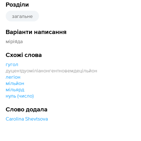
Розділи
загальне
Варіанти написання
мірія́да
Схожі слова
гугол
дуцентдуоміліанонгентновемдецільйон
легіон
мільйон
мільярд
нуль (число)
Слово додала
Carolina Shevtsova