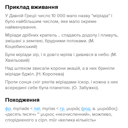
Приклад вживання
У Давній Греції число 10 000 мало назву “міріада” і
було найбільшим числом, яке мало окреме
найменування.
Міріади дрібних крапель .. спадають додолу і пливуть,
змішані з землею, брудними потоками. (М.
Коцюбинський)
Були міріади зір, і я довго мріяв і дивився в небо. (М.
Хвильовий)
Над шляхом звисали корони акацій, а в них бриніли
міріади бджіл. (Н. Королева)
Проти сонця сніг ряхтів міріадами іскор, і кожна з них
всередині себе була планетою. (О. Забужко).
Походження
фр.
myriade <
лат.
myrias <
гр.
μυριάς (
род.
в. μυριάδος)
«десять тисяч» ~ μυριος «незчисленний», можливо,
спорідненого з сірл. mūr «велика кількість»