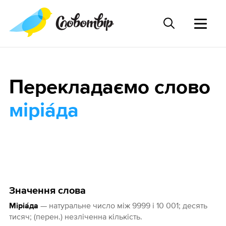
Перекладаємо слово
міріа́да
Значення слова
— натуральне число між 9999 і 10 001; десять
Міріа́да
тисяч; (перен.) незліченна кількість.