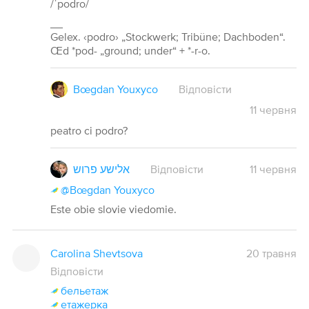
/ˈpodro/
__
Gelex. ‹podro› „Stockwerk; Tribüne; Dachboden“.
Œd *pod- „ground; under“ + *-r-o.
Bœgdan Youxyco
Відповісти
11
червня
peatro ci podro?
אלישע פרוש
Відповісти
11
червня
@Bœgdan Youxyco
Este obie slovie viedomie.
Carolina Shevtsova
20 травня
Відповісти
бельетаж
етажерка