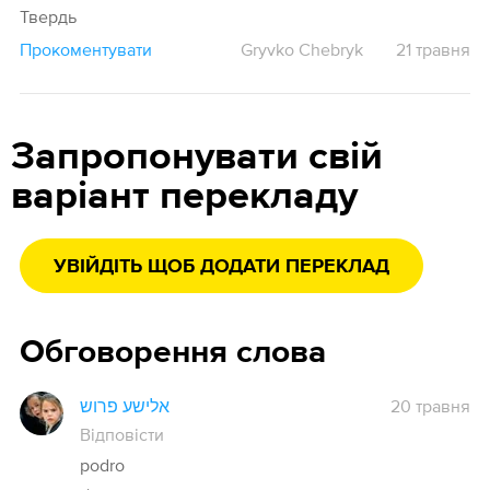
Твердь
Прокоментувати
Gryvko Chebryk
21 травня
Запропонувати свій
варіант перекладу
УВІЙДІТЬ ЩОБ ДОДАТИ ПЕРЕКЛАД
Обговорення слова
אלישע פרוש
20 травня
Відповісти
podro