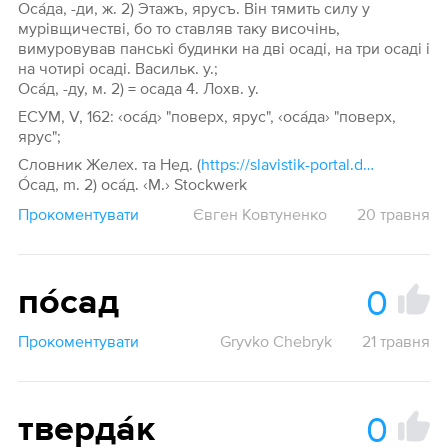
Оса́да, -ди, ж. 2) Этажъ, ярусъ. Він тямить силу у
мурівщичестві, бо то ставляв таку височінь,
вимуровував панські будинки на дві осаді, на три осаді і
на чотирі осаді. Васильк. у.;
Оса́д, -ду, м. 2) = осада 4. Лохв. у.
ЕСУМ, V, 162: ‹оса́д› "поверх, ярус", ‹оса́да› "поверх,
ярус";
Словник Желех. та Нед. (
https://slavistik-portal.de/dicthub/dict-zelech.html?m=all&q=Осад):
О́сад, m. 2) оса́д. ‹М.› Stockwerk
Прокоментувати
Євген Ковтуненко
20 травня
0
по́сад
Прокоментувати
Gryvko Chebryk
21 травня
0
тверда́к