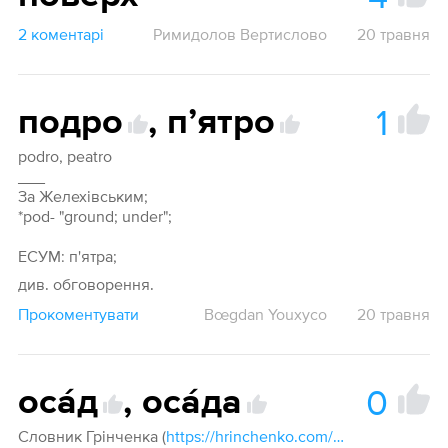
2 коментарі
Римидолов Вертислово
20 травня
1
подро
,
пʼятро
podro, peatro
___
За Желехівським;
*pod- "ground; under";
ЕСУМ: п'ятра;
див. обговорення.
Прокоментувати
Bœgdan Youxyco
20 травня
0
оса́д
,
оса́да
Словник Грінченка (
https://hrinchenko.com/dictionary/word/35606-osada):