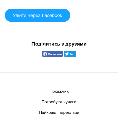
Увійти
через Facebook
Поділитись з друзями
Поширити
Твіт
Покажчик
Потребують уваги
Найкращі переклади