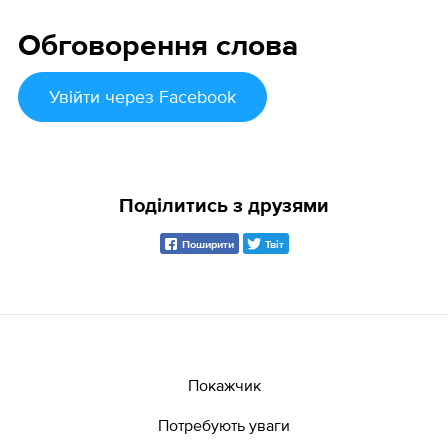
Обговорення слова
Увійти
через Facebook
Поділитись з друзями
Поширити
Твіт
Покажчик
Потребують уваги