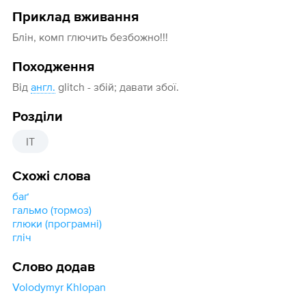
Приклад вживання
Блін, комп глючить безбожно!!!
Походження
Від
англ.
glitch - збій; давати збої.
Розділи
IT
Схожі слова
баґ
гальмо (тормоз)
глюки (програмні)
гліч
Слово додав
Volodymyr Khlopan