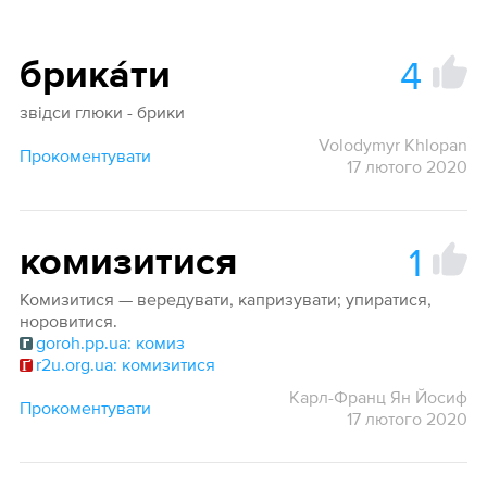
4
брика́ти
звідси глюки - брики
Volodymyr Khlopan
Прокоментувати
17 лютого 2020
1
комизитися
Комизитися — вередувати, капризувати; упиратися,
норовитися.
goroh.pp.ua: комиз
r2u.org.ua: комизитися
Карл-Франц Ян Йосиф
Прокоментувати
17 лютого 2020