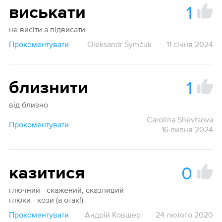
1
виськати
не висіти а підвисати
Прокоментувати
Oleksandr Šymčuk
11 січня 2024
1
близнити
від близно
Carolina Shevtsova
Прокоментувати
16 липня 2024
0
казитися
глючний - скажений, сказливий
глюки - кози (а отак!)
Прокоментувати
Андрій Ковшер
24 лютого 2020