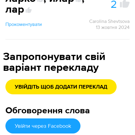
2
2
лар
Carolina Shevtsova
Прокоментувати
13 жовтня 2024
Запропонувати свій
варіант перекладу
УВІЙДІТЬ ЩОБ ДОДАТИ ПЕРЕКЛАД
Обговорення слова
Увійти
через Facebook