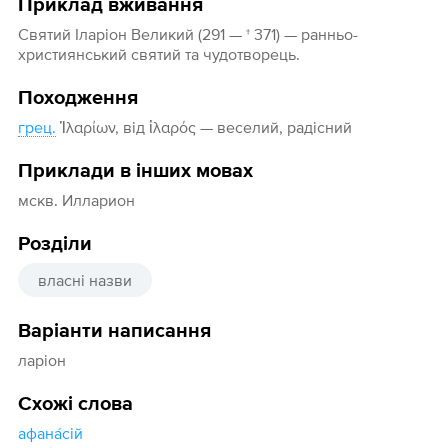
Приклад вживання
Святий Іларіон Великий (291 — † 371) — ранньо-
християнський святий та чудотворець.
Походження
грец.
Ἱλαρίων, від ἱλαρός — веселий, радісний
Приклади в інших мовах
мскв. Илларион
Розділи
власні назви
Варіанти написання
ларіон
Схожі слова
афана́сій