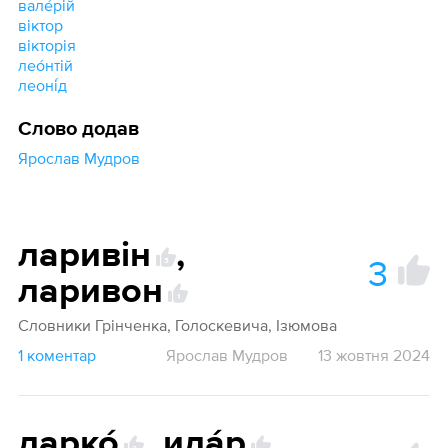
вале́рій
віктор
вікторія
лео́нтій
леоні́д
Слово додав
Ярослав Мудров
ларивін
,
3
3
ларивон
1
Словники Грінченка, Голоскевича, Ізюмова
1 коментар
Ярослав Мудров
13 жовтня 2024
ларко́
,
ила́р
,