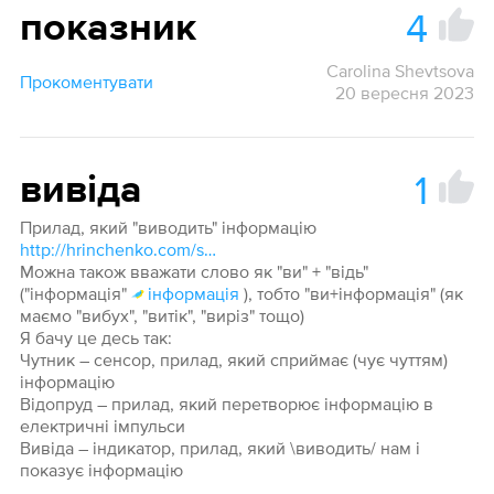
4
показник
Carolina Shevtsova
Прокоментувати
20 вересня 2023
1
вивіда
Прилад, який "виводить" інформацію
http://hrinchenko.com/slovar/znachenie-slova/4887-vyvodyty-2.html#show_point
Можна також вважати слово як "ви" + "відь"
("інформація"
інформація
), тобто "ви+інформація" (як
маємо "вибух", "витік", "виріз" тощо)
Я бачу це десь так:
Чутник – сенсор, прилад, який сприймає (чує чуттям)
інформацію
Відопруд – прилад, який перетворює інформацію в
електричні імпульси
Вивіда – індикатор, прилад, який \виводить/ нам і
показує інформацію