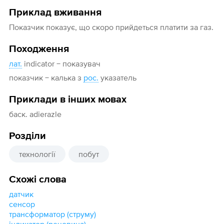
Приклад вживання
Показчик показує, що скоро прийдеться платити за газ.
Походження
лат.
indicator − показувач
показчик − калька з
рос.
указатель
Приклади в інших мовах
баск. adierazle
Розділи
технології
побут
Схожі слова
датчик
сенсор
трансформатор (струму)