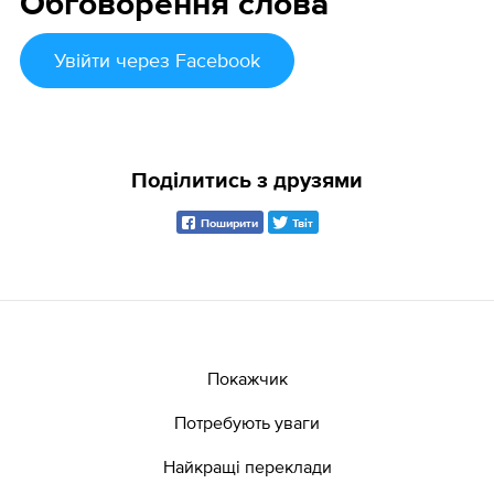
Обговорення слова
Увійти
через Facebook
Поділитись з друзями
Поширити
Твіт
Покажчик
Потребують уваги
Найкращі переклади