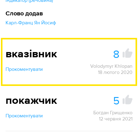
індикатор (речовина)
Слово додав
Карл-Франц Ян Йосиф
8
вказівник
Volodymyr Khlopan
Прокоментувати
18 лютого 2020
5
покажчик
Богдан Грищенко
Прокоментувати
12 червня 2021