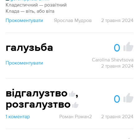
Кладистичний — розвітний
Клада — віть, або віта
Прокоментувати
Ярослав Мудров
2 травня 2024
0
галузьба
Carolina Shevtsova
Прокоментувати
2 травня 2024
відгалузтво
,
0
розгалузтво
1 коментар
Роман Роман2
2 травня 2024