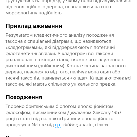
ґрунтуючись на порядку, у якому вони відгалужувались
від еволюційного дерева, незважаючи на їхню
морфологічну подібність.
Приклад вживання
Результатом кладистичного аналізу походження
таксона є спеціальні діаграми, що називаються
«кладограмами», які віддзеркалюють гіпотетичні
філогенетичні зв'язки. У кладограмі всі таксони
розташовані на кінцях гілок, і кожне розгалуження є
дихотомічним (двійковим). Кожна частина загального
дерева, незалежно від того, налічує вона один або
тисячі таксонів, називається «клада». Клада включає всі
таксони, які мають спільного унікального предка.
Походження
Творено британським біологом-еволюціоністом,
філософом, письменником Джуліаном Хакслі у 1957
році в статті під назвою «Три типи еволюційного
процесу» в Nature від
гр.
κλάδος «пагін, гілка»