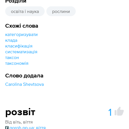
Розділи
освіта і наука
рослини
Схожі слова
категоризувати
клада
класифікація
систематизація
таксон
таксономія
Слово додала
Carolina Shevtsova
1
розвіт
Від віть, віття
goroh.pp.ua: віття