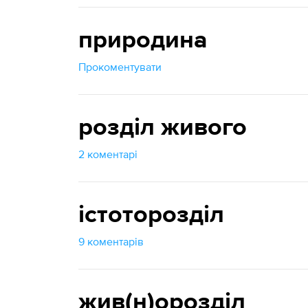
природина
Прокоментувати
розділ живого
2 коментарі
істоторозділ
9 коментарів
жив(н)орозділ