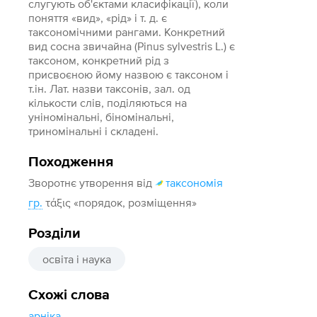
слугують об'єктами класифікації), коли
поняття «вид», «рід» і т. д. є
таксономічними рангами. Конкретний
вид сосна звичайна (Pinus sylvestris L.) є
таксоном, конкретний рід з
присвоєною йому назвою є таксоном і
т.ін. Лат. назви таксонів, зал. од
кількости слів, поділяються на
уніномінальні, біномінальні,
триномінальні і складені.
Походження
Зворотнє утворення від
таксономія
гр.
τάξις «порядок, розміщення»
Розділи
освіта і наука
Схожі слова
арніка