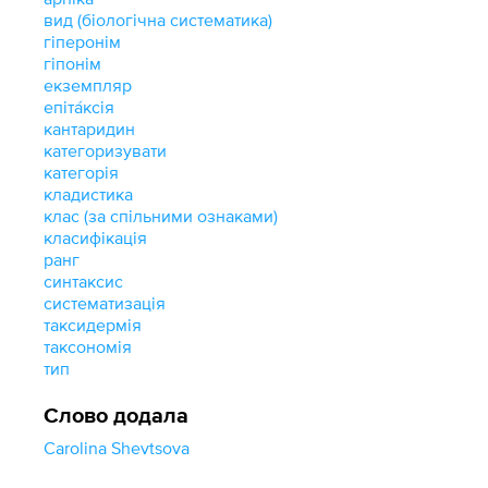
вид (біологічна систематика)
гіперонім
гіпонім
екземпляр
епіта́ксія
кантаридин
категоризувати
категорія
кладистика
клас (за спільними ознаками)
класифікація
ранг
синтаксис
систематизація
таксидермія
таксономія
тип
Слово додала
Carolina Shevtsova