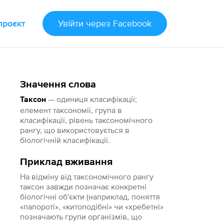
проєкт
Увійти
через Facebook
Значення слова
— одиниця класифікації;
Таксон
елемент таксономії, група в
класифікації, рівень таксономічного
рангу, що використовується в
біологічній класифікації.
Приклад вживання
На відміну від таксономічного рангу
таксон завжди позначає конкретні
біологічні об'єкти (наприклад, поняття
«папороті», «китоподібні» чи «хребетні»
позначають групи організмів, що