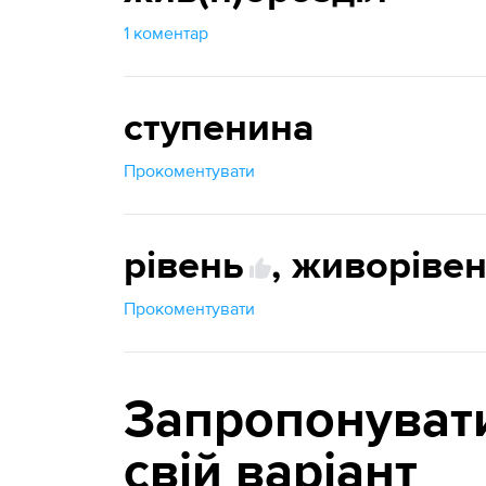
1 коментар
ступенина
Прокоментувати
рівень
,
живоріве
Прокоментувати
Запропонуват
свій варіант