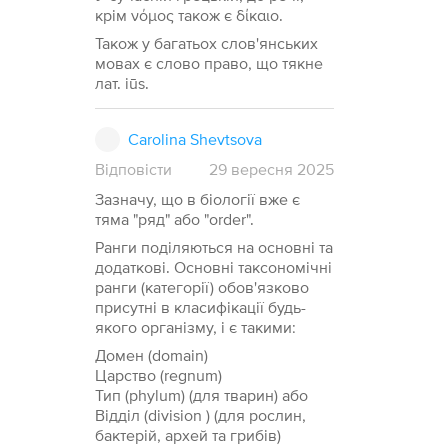
крім νόμος також є δίκαιο.
Також у багатьох слов'янських
мовах є слово право, що тякне
лат. iūs.
Carolina Shevtsova
Відповісти
29
вересня
2025
Зазначу, що в біології вже є
тяма "ряд" або "order".
Ранги поділяються на основні та
додаткові. Основні таксономічні
ранги (категорії) обов'язково
присутні в класифікації будь-
якого організму, і є такими:
Домен (domain)
Царство (regnum)
Тип (phylum) (для тварин) або
Відділ (division ) (для рослин,
бактерій, архей та грибів)