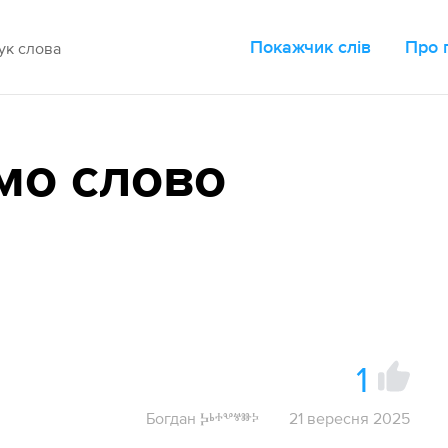
Покажчик слів
Про 
мо слово
1
Богдан Ⰽⱃⰰⰲⱍⱆⰽ
21 вересня 2025