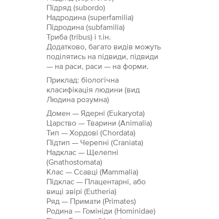
Підряд (subordo)
Надродина (superfamilia)
Підродина (subfamilia)
Триба (tribus) і т.ін.
Додатково, багато видів можуть
поділятись на підвиди, підвиди
— на раси, раси — на форми.
Приклад: біологічна
класифікація людини (вид
Людина розумна)
Домен — Ядерні (Eukaryota)
Царство — Тварини (Animalia)
Тип — Хордові (Chordata)
Підтип — Черепні (Craniata)
Надклас — Щелепні
(Gnathostomata)
Клас — Ссавці (Mammalia)
Підклас — Плацентарні, або
вищі звірі (Eutheria)
Ряд — Примати (Primates)
Родина — Гомініди (Hominidae)