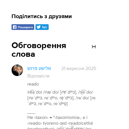
Поділитись з друзями
Поширити
Твіт
Обговорення
слова
אלישע פרוש
21 вересня 2025
Відповісти
reado
|re͡aˈdo| /rʲæˈdo/ [rʲɐˈdʷɔ], /ri̯͡eˈdo/
[rʲeˈdʷɔ, reˈdʷo, re̝ˈdʷɔ], /reˈdo/ [re
ˈdʷɔ, reˈdʷo, reˈdʷo̝]
___
He ‹taxon› ← *‹taxo|n|omia›, e i
‹reado› tvoreno œd ‹reado|cettié
(readocettye)› /re͡aˈdot͡ʃətʲtʲɐ/ (za