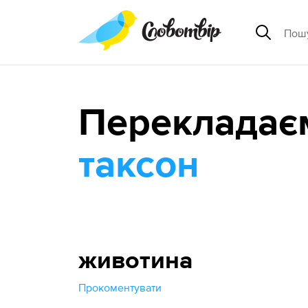
Перекладає
таксон
животина
Прокоментувати