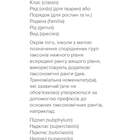
Клас (classis)
Ряд (ordo) (для тварин) або
Порядок (для рослин та ін.)
Родина (familia)
Рід (genus)
Вид (species)
Окрім того, інколи з метою
позначення споріднених груп
таксонів нижчого рівня
всередині рангу вищого рівня,
використовують додаткові
таксономічні ранги (див.
Триноміальна номенклатура),
які зазвичай (але не
обов'язково) утворюються за
допомогою префіксів до
основних таксономічних рангів,
наприклад:
Підтип (subphylum)
Надклас (superclassis)
Підклас (subclassis)
Надряд (superordo)