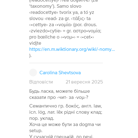
‘taxonomy’). Samo slovo
‹readocettye› tvorix ya, a tó yz
slovou ‹read› za gr. ‹τάξις› ta
‹•cettye› za ‹•νομία› (por. drous.
‹zviezdo•cytïe› = gr. αστρο•νομία;
pro bœilche o ‹•νομ•› = ‹•cet•›
vidjte
https://en.m.wiktionary.org/wiki/-nomy#English
).
Carolina Shevtsova
Відповісти
21
вересня
2025
Будь ласка, можете більше
сказати про -чит- за -νομ-?
Семантично гр. δοκός, англ. law,
ісл. lög, лат. lēx рідні слову клад;
пор. уклад.
Хоча це може бути за dogma чи
setup.
У сучасній грецькій, до речі,