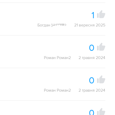
1
Богдан Ⰽⱃⰰⰲⱍⱆⰽ
21 вересня 2025
0
Роман Роман2
2 травня 2024
0
Роман Роман2
2 травня 2024
0