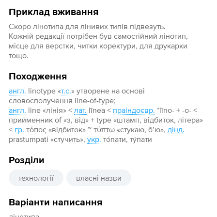
Приклад вживання
Скоро лінотипа для лінивих типів підвезуть.
Кожній редакції потрібен був самостійний лінотип,
місце для верстки, читки коректури, для друкарки
тощо.
Походження
англ.
linotype «
т.с.
» утворене на основі
словосполучення line-of-type;
англ.
line «лінія» <
лат.
līnea <
праіндоєвр.
*līno- + -o- <
прийменник of «з, від» + type «штамп, відбиток, літера»
<
гр.
τόπος «відбиток» ~ τύπτω «стукаю, б’ю»,
дінд.
prastumpati «стучить»,
укр.
то́пати, ту́пати
Розділи
технології
власні назви
Варіанти написання
лінотипа