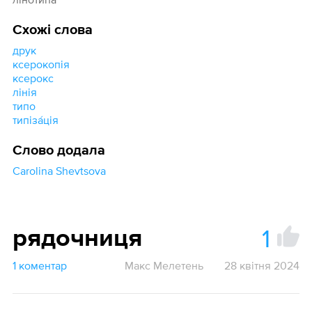
Схожі слова
друк
ксерокопія
ксерокс
лінія
типо
типіза́ція
Слово додала
Carolina Shevtsova
1
рядочниця
1 коментар
Макс Мелетень
28 квітня 2024