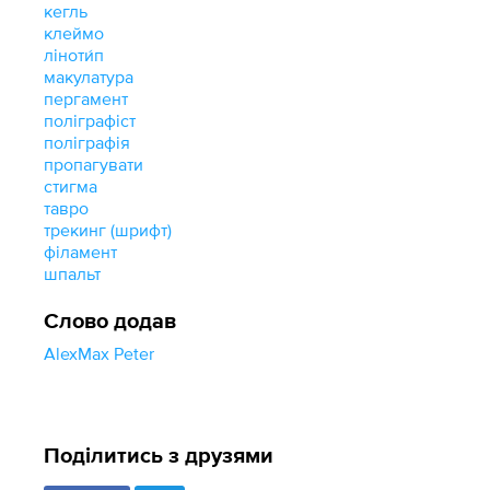
кегль
клеймо
ліноти́п
макулатура
пергамент
поліграфіст
поліграфія
пропагувати
стигма
тавро
трекинг (шрифт)
філамент
шпальт
Слово додав
AlexMax Peter
Поділитись з друзями