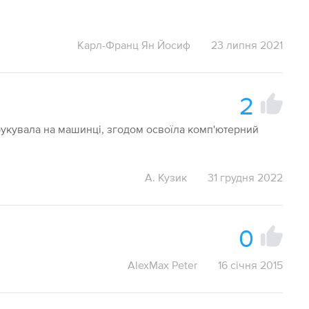
Карл-Франц Ян Йосиф
23 липня 2021
2
друкувала на машинці, згодом освоїла комп'ютерний
А. Кузик
31 грудня 2022
0
AlexMax Peter
16 січня 2015