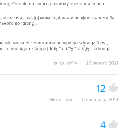
rong-/*dronk- до такого розвитку значення через
 позначаючи звук [g] може відбивати алофон фонеми /k/
льного до *drong-.
д мінімальної фонематичної пари до <droug> "друг,
ідповідно: <drõg> {drʊɣ̞ ~ drʊʷɣ̞ ~ drʊ͡u̯ɣ̞} : <droug>
אלישע פרוש
26 лютого 2021
12
Михас Туро
5 листопада 2019
4