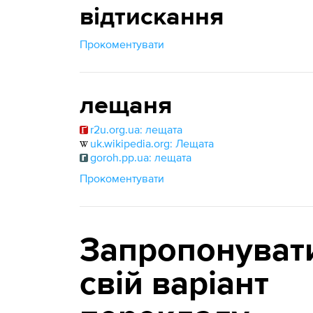
відтискання
Прокоментувати
лещаня
r2u.org.ua: лещата
uk.wikipedia.org: Лещата
goroh.pp.ua: лещата
Прокоментувати
Запропонуват
свій варіант