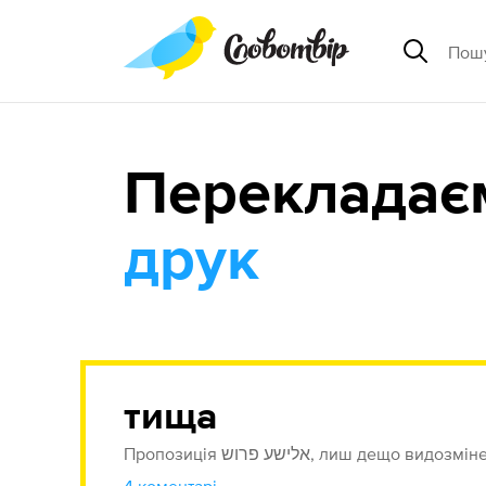
Перекладає
друк
тища
Пропозиція אלישע פרוש, лиш дещо видозм