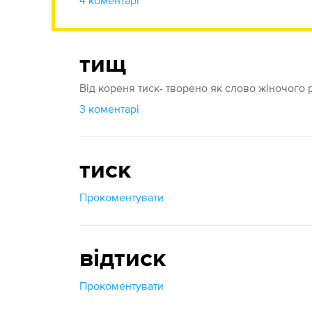
4 коментарі
тищ
Від кореня тиск- творено як слово жіночого род
3 коментарі
тиск
Прокоментувати
відтиск
Прокоментувати