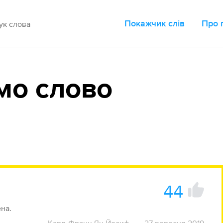
Покажчик слів
Про 
мо слово
44
інена.