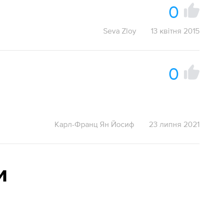
0
Seva Zloy
13 квітня 2015
0
Карл-Франц Ян Йосиф
23 липня 2021
и