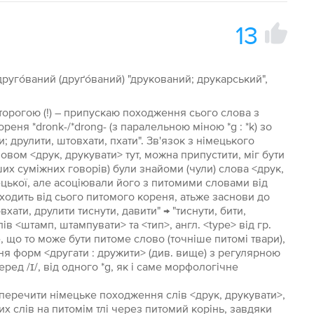
13
.
 друго́ваний (друґо́ваний) "друкований; друкарський",
торогою (!) – припускаю походження сього слова з
реня *dronk-/*drong- (з паралельною міною *g : *k) зо
; друлити, штовхати, пхати". Зв'язок з німецького
вом <друк, друкувати> тут, можна припустити, міг бути
ших суміжних говорів) були знайоми (чули) слова <друк,
мецької, але асоціювали його з питомими словами від
одить від сього питомого кореня, атьже заснови до
хати, друлити тиснути, давити" → "тиснути, бити,
ів <штамп, штампувати> та <тип>, англ. <type> від гр.
е, що то може бути питоме слово (точніше питомі твари),
я форм <другати : дружити> (див. вище) з регулярною
перед /ɪ/, від одного *g, як і саме морфологічне
перечити німецьке походження слів <друк, друкувати>,
х слів на питомім тлі через питомий корінь, завдяки