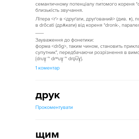
семантичному потенціалу питомого кореня *d
близькість звучання.
Літера <ґ> в <друґати, друґований> (див. ↑),
в drõcati (дрѫкати) від кореня *dronk-, парале
___
Зауваження до фонетики:
форма <drõg>, таким чином, становить прикла
супутник", передбачаючи розрізнення в вимові, в
{druɣ̞ ~ drʷuɣ̞ ~ drʊ̯͡uɣ̞}.
1 коментар
друк
Прокоментувати
щим