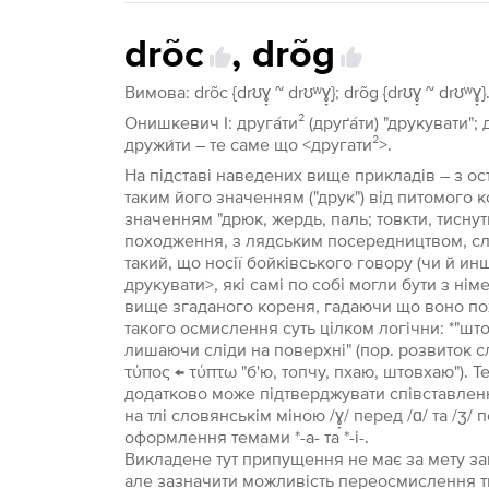
drõc
,
drõg
Вимова: drõc {drʊɣ̞ ~ drʊʷɣ̞}; drõg {drʊɣ̞ ~ drʊʷɣ̞}
Онишкевич І: друга́ти² (друґа́ти) "друкувати";
дружи́ти – те саме що <другати²>.
На підставі наведених вище прикладів – з ос
таким його значенням ("друк") від питомого ко
значенням "дрюк, жердь, паль; товкти, тиснути
походження, з лядським посередництвом, сло
такий, що носії бойківського говору (чи й ин
друкувати>, які самі по собі могли бути з ні
вище згаданого кореня, гадаючи що воно пох
такого осмислення суть цілком логічни: *"штов
лишаючи сліди на поверхні" (пор. розвиток сл
τύπος ← τύπτω "б'ю, топчу, пхаю, штовхаю"). Т
додатково може підтверджувати співставленн
на тлі словянськім міною /ɣ̞/ перед /ɑ/ та /ʒ/ 
оформлення темами *-а- та *-і-.
Викладене тут припущення не має за мету за
але зазначити можливість переосмислення ти