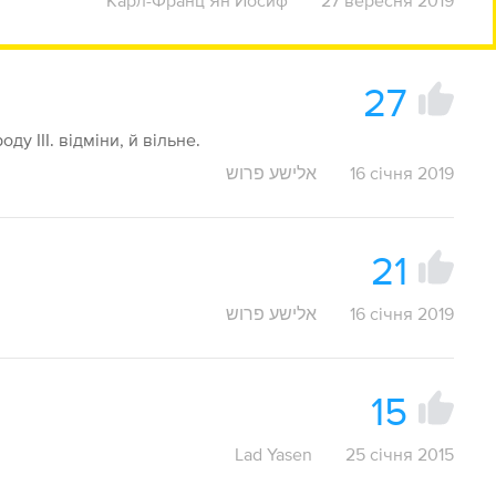
Карл-Франц Ян Йосиф
27 вересня 2019
27
у ІІІ. відміни, й вільне.
אלישע פרוש
16 січня 2019
21
אלישע פרוש
16 січня 2019
15
Lad Yasen
25 січня 2015