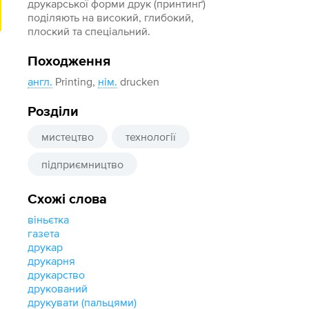
друкарської форми друк (принтинґ)
поділяють на високий, глибокий,
плоский та спеціальний.
Походження
англ.
Printing,
нім.
drucken
Розділи
мистецтво
технології
підприємництво
Схожі слова
віньєтка
газета
друкар
друкарня
друкарство
друкований
друкувати (пальцями)