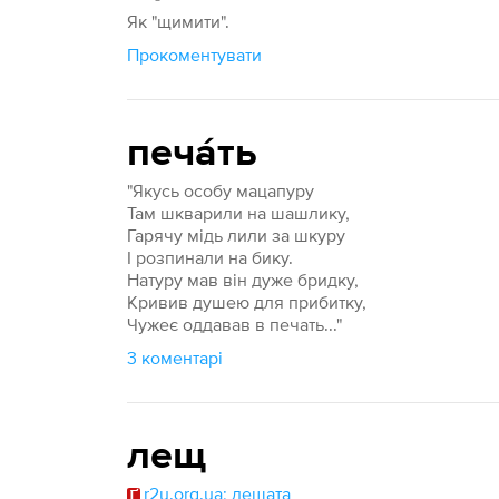
Як "щимити".
Прокоментувати
печа́ть
"Якусь особу мацапуру
Там шкварили на шашлику,
Гарячу мідь лили за шкуру
І розпинали на бику.
Натуру мав він дуже бридку,
Кривив душею для прибитку,
Чужеє оддавав в печать..."
3 коментарі
лещ
r2u.org.ua: лещата