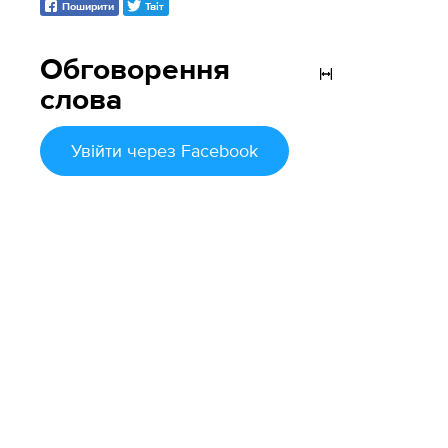
Поширити
Твіт
Обговорення
слова
Увійти
через Facebook