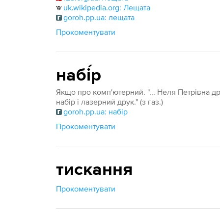
uk.wikipedia.org: Лещата
goroh.pp.ua: лещата
Прокоментувати
набі́р
Якщо про комп'ютерний. "... Неля Петрівна 
набір і лазерний друк." (з газ.)
goroh.pp.ua: набір
Прокоментувати
тискання
Прокоментувати