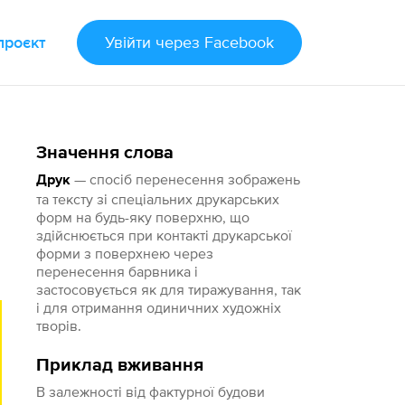
проєкт
Увійти
через Facebook
Значення слова
— спосіб перенесення зображень
Друк
та тексту зі спеціальних друкарських
форм на будь-яку поверхню, що
здійснюється при контакті друкарської
форми з поверхнею через
перенесення барвника і
застосовується як для тиражування, так
і для отримання одиничних художніх
творів.
Приклад вживання
В залежності від фактурної будови