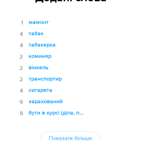
мамонт
1
табак
4
табакерка
4
коминяр
2
вінкель
2
транспортир
2
сигарета
4
зарахований
9
бути в курсі (діла, події)
8
Показати більше