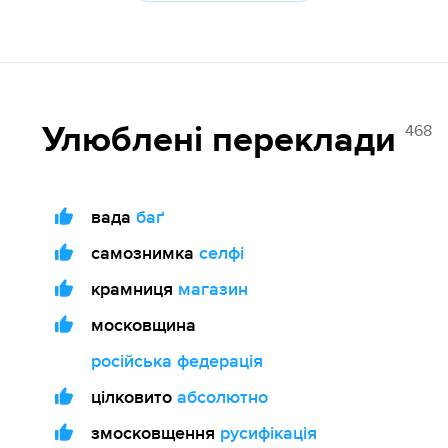
468
Улюблені переклади
вада
баґ
самознимка
селфі
крамниця
магазин
московщина
російська федерація
цілковито
абсолютно
змосковщення
русифікація