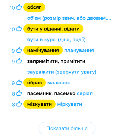
обсяг
10
обʼєм (розмір звич. або двовим., межі)
бути у віданні, відати
10
бути в курсі (діла, події)
намі́чування
планування
9
запримітити, примітити
9
зауважити (звернути увагу)
о́браз
малюнок
9
пасемник, пасемко
серіал
8
мізкувати
міркувати
8
Показати більше