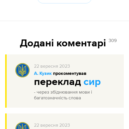
309
Додані коментарі
22
вересня
2023
А. Кузик
прокоментував
переклад
сир
- через збіднювання мови і
багатозначність слова
22
вересня
2023