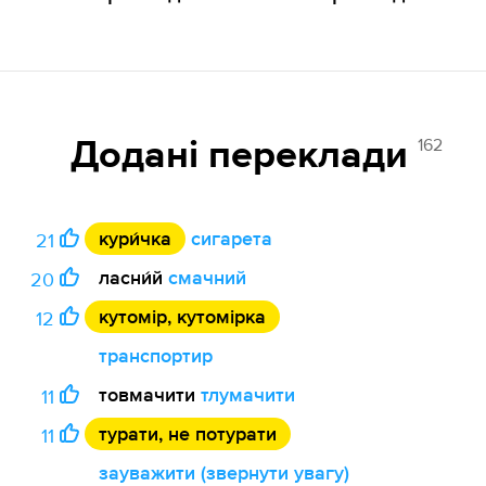
162
Додані переклади
кури́чка
сигарета
21
ласни́й
смачний
20
кутомір, кутомірка
12
транспортир
товмачити
тлумачити
11
турати, не потурати
11
зауважити (звернути увагу)