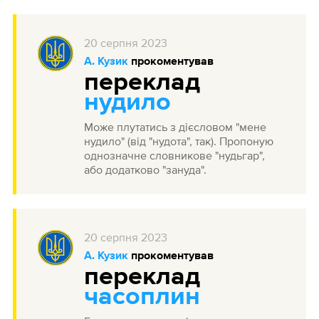
20
серпня
2023
А. Кузик
прокоментував
переклад
нудило
Може плутатись з дієсловом "мене
нудило" (від "нудота", так). Пропоную
однозначне словникове "нудьгар",
або додатково "зануда".
20
серпня
2023
А. Кузик
прокоментував
переклад
часоплин