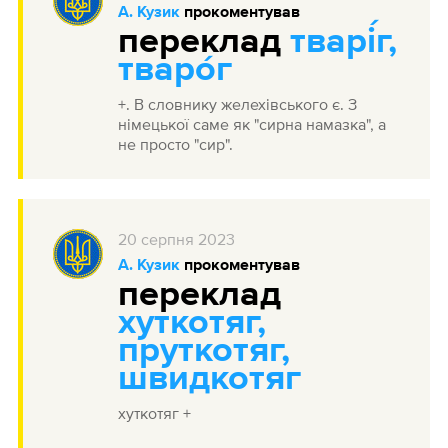
А. Кузик
прокоментував
переклад
тварі́г,
тваро́г
+. В словнику желехівського є. З
німецької саме як "сирна намазка", а
не просто "сир".
20
серпня
2023
А. Кузик
прокоментував
переклад
хуткотяг,
пруткотяг,
швидкотяг
хуткотяг +