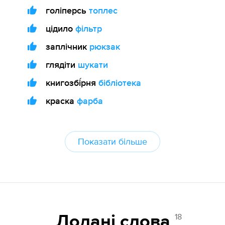
голіперсь
топлес
цідило
фільтр
заплічник
рюкзак
глядіти
шукати
книгозбі́рня
бібліотека
краска
фарба
Показати більше
18
Додані cлова