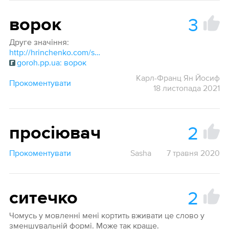
3
ворок
Друге значіння:
http://hrinchenko.com/slovar/znachenie-slova/8129-vorok.html#show_point
goroh.pp.ua: ворок
Карл-Франц Ян Йосиф
Прокоментувати
18 листопада 2021
2
просіювач
Прокоментувати
Sasha
7 травня 2020
2
ситечко
Чомусь у мовленні мені кортить вживати це слово у
зменшувальній формі. Може так краще.