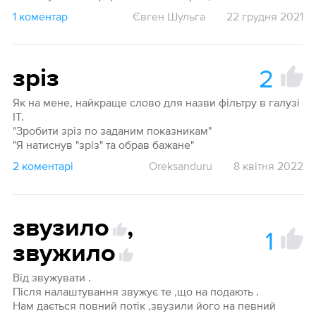
1 коментар
Євген Шульга
22 грудня 2021
2
зріз
Як на мене, найкраще слово для назви фільтру в галузі
ІТ.
"Зробити зріз по заданим показникам"
"Я натиснув "зріз" та обрав бажане"
2 коментарі
Oreksanduru
8 квітня 2022
звузило
,
1
звужило
Від звужувати .
Після налаштування звужує те ,що на подають .
Нам дається повний потік ,звузили його на певний