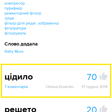
компресор
пурифаєр
режекторний фільтр
тріаж
фільтр (для редаг. зображень)
фільтратори
фільтрувати
Слово додала
Ratty More
70
цідило
7 коментарів
Oleksa Kosenko
31 грудня 2014
20
решето