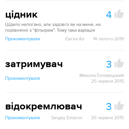
4
цідник
Цідило непогано, але задовго як на мене, на
порівнянні з "фільтрем". Тому така варіація
Прокоментувати
Євген Ко
14 лютого 2019
3
затримувач
Микола Головецький
Прокоментувати
25 червня 2015
3
відокремлювач
Прокоментувати
Sergey Evlanov
30 червня 2015