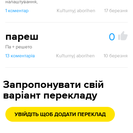
налаштування,
1 коментар
Kuľturnyj aborihen
17 березня
0
пареш
Па + решето
13 коментарів
Kuľturnyj aborihen
10 березня
Запропонувати свій
варіант перекладу
УВІЙДІТЬ ЩОБ ДОДАТИ ПЕРЕКЛАД