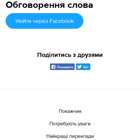
Обговорення слова
Увійти
через Facebook
Поділитись з друзями
Поширити
Твіт
Покажчик
Потребують уваги
Найкращі переклади