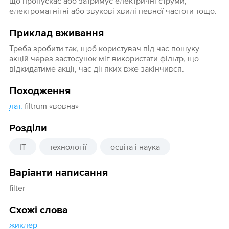
що пропускає або затримує електричні струми,
електромагнітні або звукові хвилі певної частоти тощо.
Приклад вживання
Треба зробити так, щоб користувач під час пошуку
акцій через застосунок міг використати фільтр, що
відкидатиме акції, час дії яких вже закінчився.
Походження
лат.
filtrum «вовна»
Розділи
IT
технології
освіта і наука
Варіанти написання
filter
Схожі слова
жиклер