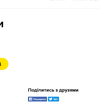
и
Д
Поділитись з друзями
Поширити
Твіт