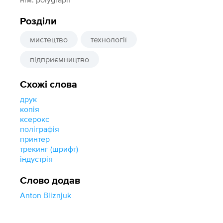
Розділи
мистецтво
технології
підприємництво
Схожі слова
друк
копія
ксерокс
поліграфія
принтер
трекинг (шрифт)
індустрія
Слово додав
Anton Bliznjuk