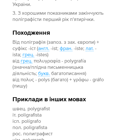
України.
3. З хорошими показниками закінчують
поліграфісти перший рік п'ятирічки.
Походження
Від поліграфія (запоз. з зах. європи) +
суфікс -іст (
англ.
-ist;
фран.
-iste;
лат.
-
istа;
грец.
-istes)
від
грец.
πολυγραφία - polygrafía
(значна/плідна письменницька
діяльність;
букв.
багатописання)
від πολυς - polys (багато) + γράφω - gráfo
(пишу)
Приклади в інших мовах
швец. polygrafist
іт. poligrafista
ісп. polígrafo
пол. poligrafista
рос. полиграфист
нім. polygraph