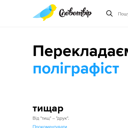
Перекладає
поліграфіст
тищар
Від "тищ" – "друк".
Прокоментувати