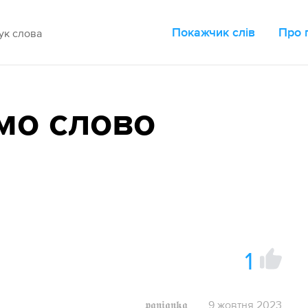
Покажчик слів
Про 
мо слово
1
𝖕𝖆𝖓𝖎𝖆𝖓𝖐𝖆
9 жовтня 2023