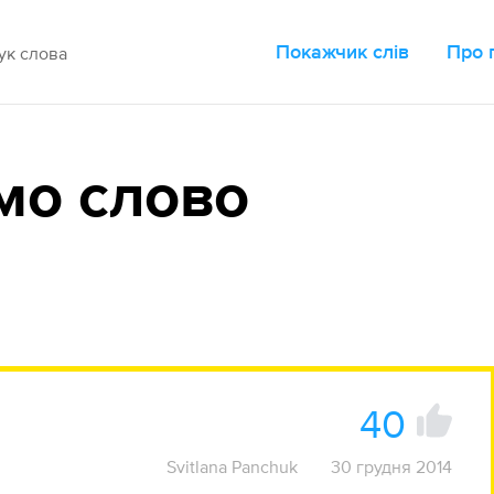
Покажчик слів
Про 
мо слово
40
Svitlana Panchuk
30 грудня 2014