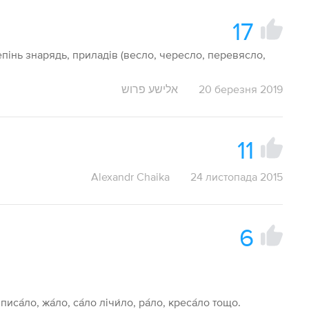
17
чепінь знарядь, приладів (весло, чересло, перевясло,
אלישע פרוש
20 березня 2019
11
Alexandr Chaika
24 листопада 2015
6
писа́ло, жа́ло, са́ло лічи́ло, ра́ло, креса́ло тощо.