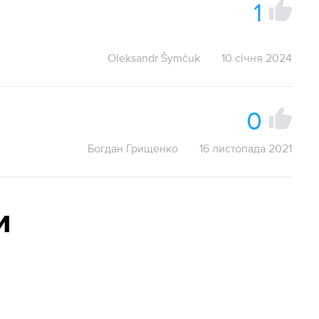
1
Oleksandr Šymčuk
10 січня 2024
0
Богдан Грищенко
16 листопада 2021
и