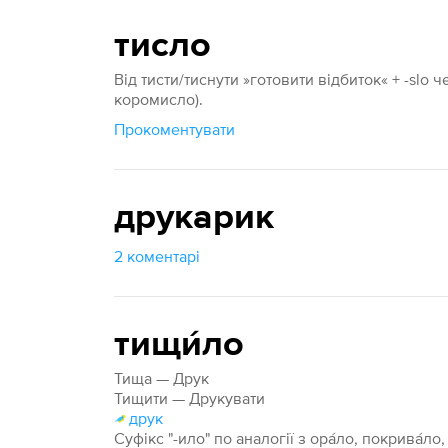
тисло
Від тисти/тиснути »готовити відбиток« + -slo 
коромисло).
Прокоментувати
друкарик
2 коментарі
тищи́ло
Тища — Друк
Тищити — Друкувати
друк
Суфікс "-ило" по аналогії з ора́ло, покрива́ло, 