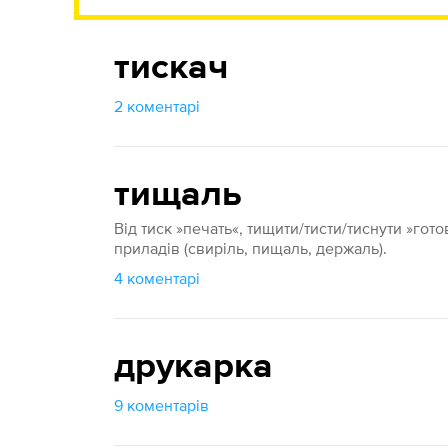
тискач
2 коментарі
тищаль
Від тиск »печать«, тищити/тисти/тиснути »готов
приладів (свиріль, пищаль, держаль).
4 коментарі
друкарка
9 коментарів