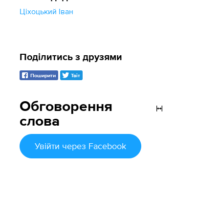
Ціхоцький Іван
Поділитись з друзями
Поширити
Твіт
Обговорення
слова
Увійти
через Facebook