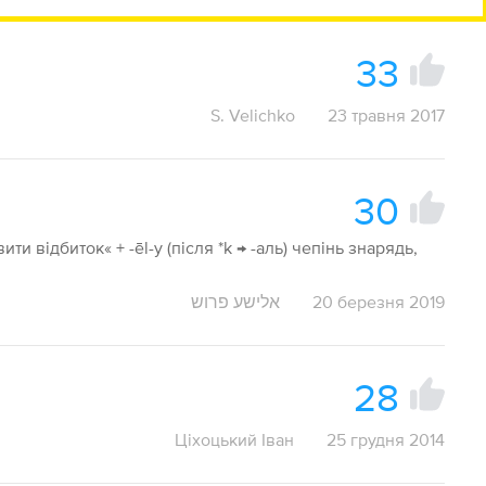
33
S. Velichko
23 травня 2017
30
ити відбиток« + -ēl-y (після *k → -аль) чепінь знарядь,
אלישע פרוש
20 березня 2019
28
Ціхоцький Іван
25 грудня 2014