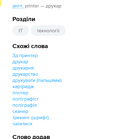
англ.
printer — друкар
Розділи
IT
технології
Схожі слова
3д принтер
друкар
друкарня
друкарство
друкувати (пальцями)
картридж
плотер
поліграфіст
поліграфія
сканер
трекинг (шрифт)
чатитися
Слово додав