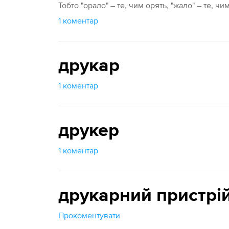
Тобто "орало" – те, чим орять, "жало" – те, чи
1 коментар
друкар
1 коментар
друкер
1 коментар
друкарний пристрі
Прокоментувати