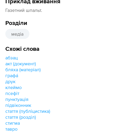
Приклад вживання
Газетний шпальт.
Розділи
медіа
Схожі слова
абзац
акт (документ)
бляха (матеріал)
графа́
друк
клеймо
псефіт
пунктуація
підвіконник
стаття (публіцистика)
стаття (розділ)
стигма
тавро