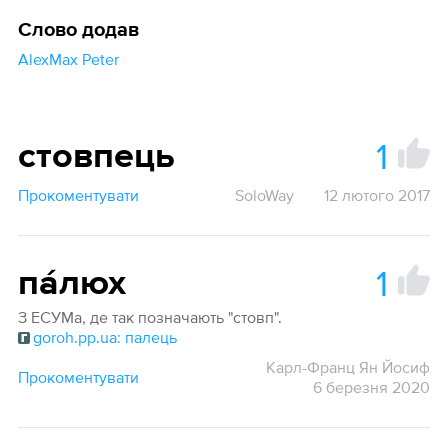
Слово додав
AlexMax Peter
1
стовпець
Прокоментувати
SoloWay
12 лютого 2017
1
па́люх
З ЕСУМа, де так позначають "стовп".
goroh.pp.ua: палець
Карл-Франц Ян Йосиф
Прокоментувати
6 березня 2020