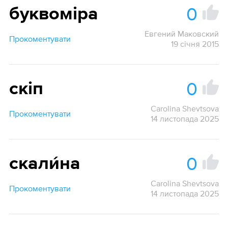
0
буквоміра
Евгений Маковский
Прокоментувати
19 січня 2015
0
скіп
Carolina Shevtsova
Прокоментувати
14 листопада 2025
0
скали́на
Carolina Shevtsova
Прокоментувати
14 листопада 2025