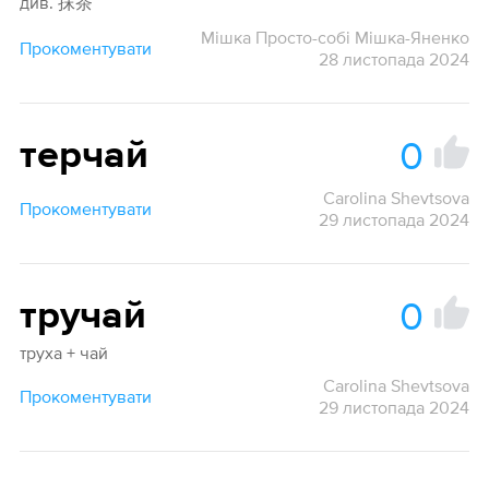
див. 抹茶
Мішка Просто-собі Мішка-Яненко
Прокоментувати
28 листопада 2024
0
терчай
Carolina Shevtsova
Прокоментувати
29 листопада 2024
0
тручай
труха + чай
Carolina Shevtsova
Прокоментувати
29 листопада 2024