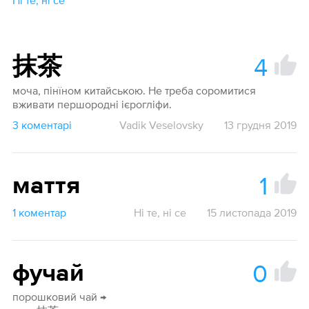
Ні те, ні се
4
抹茶
моча, пінїном китайською. Не треба соромитися
вживати першородні ієрогліфи.
3 коментарі
Vadik Veselovsky
13 грудня 2019
1
маття
1 коментар
Ні те, ні се
15 листопада 2019
0
фучай
порошковий чай →