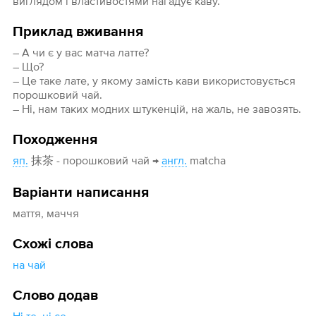
виглядом і властивостями нагадує каву.
Приклад вживання
– А чи є у вас матча латте?
– Що?
– Це таке лате, у якому замість кави використовується
порошковий чай.
– Ні, нам таких модних штукенцій, на жаль, не завозять.
Походження
яп.
抹茶 - порошковий чай →
англ.
matcha
Варіанти написання
маття, маччя
Схожі слова
на чай
Слово додав