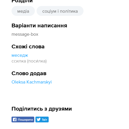
Розділи
медіа
соціум і політика
Варіанти написання
message-box
Схожі слова
меседж
ссилка (поси́лка)
Слово додав
Oleksa Kachmarskyi
Поділитись з друзями
Поширити
Твіт