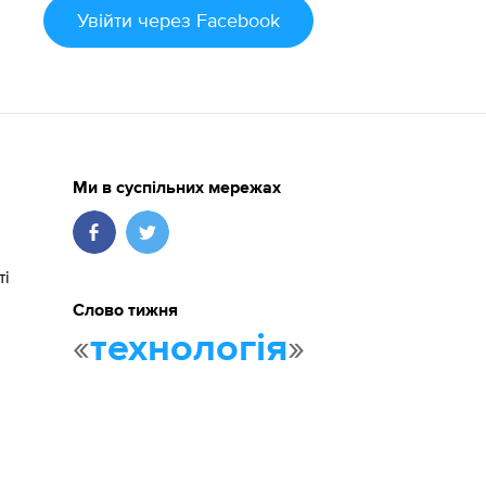
Увійти
через Facebook
Ми в суспільних мережах
ті
Слово тижня
«
»
технологія