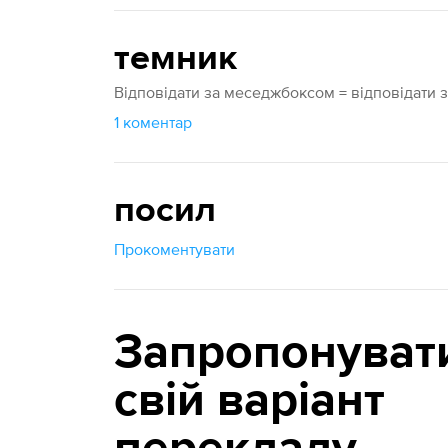
темник
Відповідати за меседжбоксом = відповідати 
1 коментар
посил
Прокоментувати
Запропонуват
свій варіант