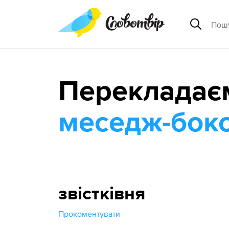
Перекладає
меседж-бок
звістківня
Прокоментувати