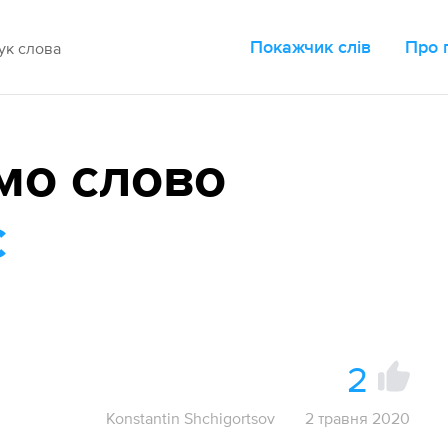
Покажчик слів
Про 
мо слово
с
2
Konstantin Shchigortsov
2 травня 2020