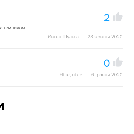
2
за темником.
Євген Шульга
28 жовтня 2020
0
Ні те, ні се
6 травня 2020
и