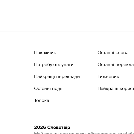
Покажчик
Останні слова
Потребують уваги
Останні перекл
Найкращі переклади
Тижневик
Останні події
Найкращі корист
Толока
2026 Словотвір
Майданчик для пошуку, обговорення та відбо