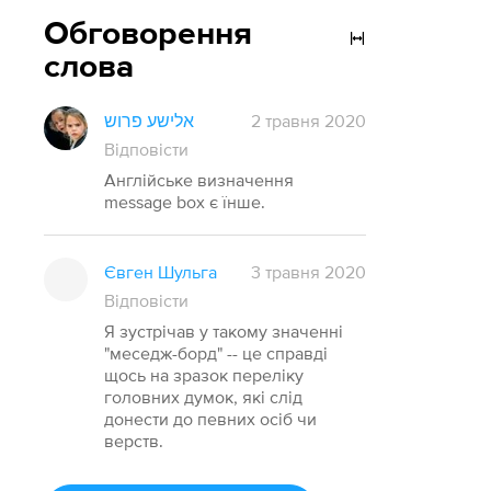
Обговорення
слова
אלישע פרוש
2 травня 2020
Відповісти
Англійське визначення
message box є їнше.
Євген Шульга
3 травня 2020
Відповісти
Я зустрічав у такому значенні
"меседж-борд" -- це справді
щось на зразок переліку
головних думок, які слід
донести до певних осіб чи
верств.