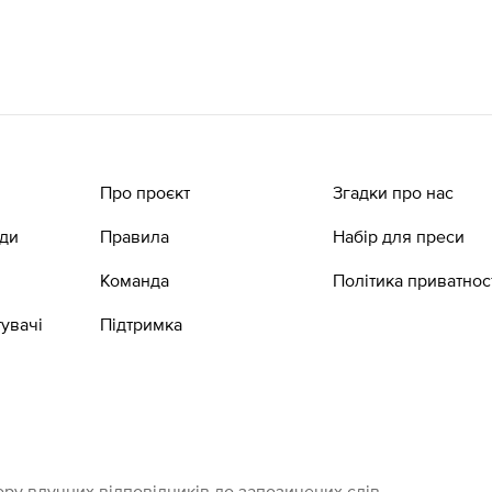
Про проєкт
Згадки про нас
ади
Правила
Набір для преси
Команда
Політика приватнос
увачі
Підтримка
ру влучних відповідників до запозичених слів