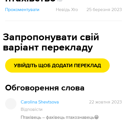
Прокоментувати
Невідь Хто
25 березня 2023
Запропонувати свій
варіант перекладу
УВІЙДІТЬ ЩОБ ДОДАТИ ПЕРЕКЛАД
Обговорення слова
Carolina Shevtsova
22 жовтня 2023
Відповісти
Птахівець – фахівець птахознавець😁