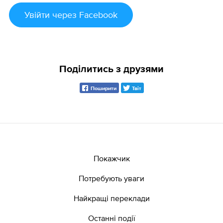
Увійти
через Facebook
Поділитись з друзями
Поширити
Твіт
Покажчик
Потребують уваги
Найкращі переклади
Останні події