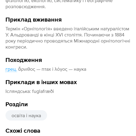
фізіологію, екологію, систематику і географічне
розповсюдження.
Приклад вживання
Термін «Орнітологія» введено італійським натуралістом
У. Альдрованді в кінці XVI століття. Починаючи з 1884
року періодично проводяться Міжнародні орнітологічні
конгреси.
Походження
грец.
ὄρνιθος — птах і λόγος — наука
Приклади в інших мовах
Ісляндська: fuglafræði
Розділи
освіта і наука
Схожі слова