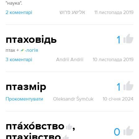
"наука".
2 коментарі
אלישע פרוש
11 листопада 2019
1
птаховідь
птах +
-логія
3 коментарі
Andrii Andrii
10 листопада 2019
1
птазмір
Прокоментувати
Oleksandr Šymčuk
10 січня 2024
пта́хо́вство
,
0
птахівство