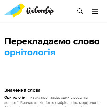
Перекладаємо слово
орнітологія
Значення слова
— наука про птахів, один з розділів
Орнітологія
зоології. Вивчає птахів, їхню ембріологію, морфологію,