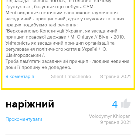
Від засада - основа чогось; те головне, на чому
ґрунтується, базується що-небудь. СУМ.
Мені видається неточним словникове тлумачення
засадничий - принциповий, адже у наукових та інших
працях подибуємо такі речення:
"Верховенство Конституції України, як засадничий
принцип правової держави / М. Оніщук // Віче. - 2010.
Унітарність як засадничий принцип організації та
регулювання політичного життя в Україні / Ю.
Шайгородський /.
Треба пам'ятати засадничий принцип - людина невинна
доки її провину не доведено.
8 коментарів
Sherif Ermachenko
8 травня 2021
4
наріжний
Volodymyr Khlopan
Прокоментувати
9 травня 2021