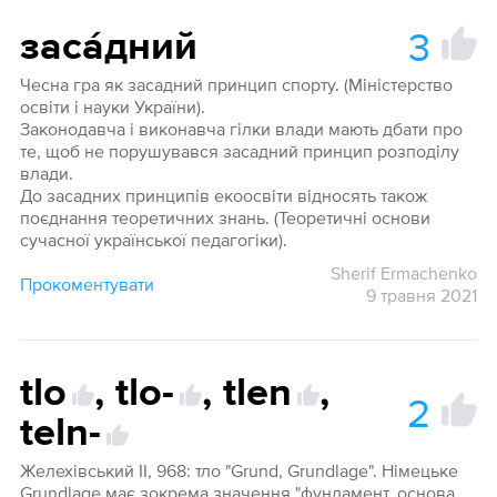
3
заса́дний
Чесна гра як засадний принцип спорту. (Міністерство
освіти і науки України).
Законодавча і виконавча гілки влади мають дбати про
те, щоб не порушувався засадний принцип розподілу
влади.
До засадних принципів екоосвіти відносять також
поєднання теоретичних знань. (Теоретичні основи
сучасної української педагогіки).
Sherif Ermachenko
Прокоментувати
9 травня 2021
tlo
,
tlo-
,
tlen
,
2
teln-
Желехівський ІІ, 968: тло "Grund, Grundlage". Німецьке
Grundlage має зокрема значення "фундамент, основа,