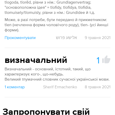
tlogoda, tlorẽd, рівни з нім.: Grundlagenvertrag;
"основоположна ідея" = tlofidy, tlofidya, tlofidïa,
tlomuisely/tlomuisly, рівни з нім.: Grundidee й т.д.
Може, в разі потреби, бути передано й прикметником:
tlen (нечленна форма чоловічого роду), tlen- (усі йинші
форми).
Прокоментувати
אלישע פרוש
9 травня 2021
1
визначальний
Визначальний - основний, істотний, такий, що
характеризує кого-, що-небудь.
Великий тлумачний словник сучасної української мови.
1 коментар
Sherif Ermachenko
8 травня 2021
Запропонувати свій