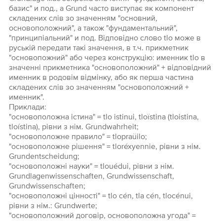
базис" и под., а Grund часто виступає як компонент
складених слів зо значенням "основний,
основоположний", а також "фундаментальний",
"принципіальний" и под. Відповідно слово tlo може в
руській передати такі значення, в т.ч. прикметник
"основопожний" або через конструкцію: именник tlo в
значенні прикметника "основоположний" + відповідний
именник в родовім відмінку, або як перша частина
складених слів зо значенням "основоположний +
именник".
Приклади:
"основоположна істина" = tlo istinui, tloïstina (tloistina,
tloístina), рівни з нім. Grundwahrheit;
"основоположне правило" = tlopraüilo;
"основоположне рішення" = tloréxyennie, рівни з нім.
Grundentscheidung;
"основоположні науки" = tlouédui, рівни з нім.
Grundlagenwissenschaften, Grundwissenschaft,
Grundwissenschaften;
"основоположні цінності" = tlo cén, tla cén, tlocénui,
рівни з нім.: Grundwerte;
"основоположний договір, основоположна угода" =