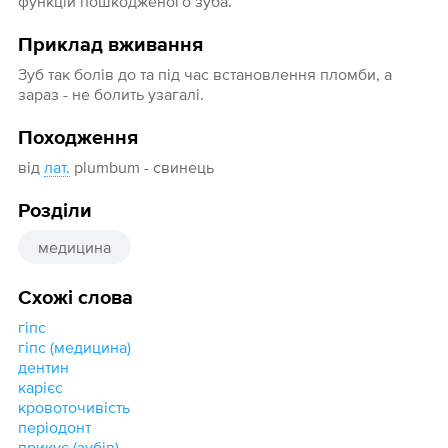
функцій пошкодженого зуба.
Приклад вживання
Зуб так болів до та під час встановлення пломби, а
зараз - не болить узагалі.
Походження
від
лат.
plumbum - свинець
Розділи
медицина
Схожі слова
гіпс
гіпс (медицина)
дентин
карієс
кровоточивість
періодонт
прикус (зубів)