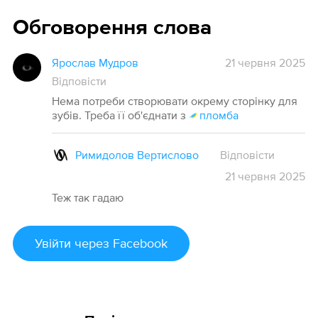
Обговорення слова
Ярослав Мудров
21 червня 2025
Відповісти
Нема потреби створювати окрему сторінку для
зубів. Треба її об'єднати з
пломба
Римидолов Вертислово
Відповісти
21
червня
2025
Теж так гадаю
Увійти
через Facebook