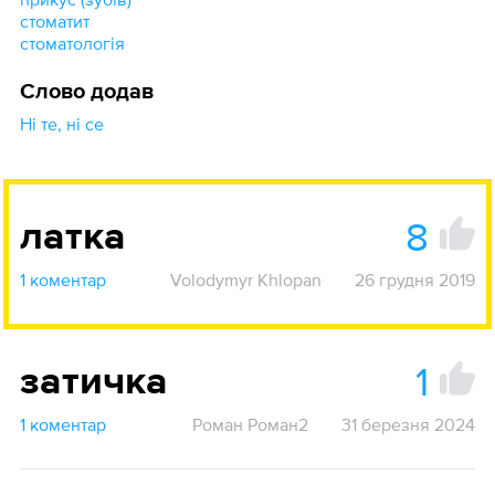
стоматит
стоматологія
Слово додав
Ні те, ні се
8
латка
1 коментар
Volodymyr Khlopan
26 грудня 2019
1
затичка
1 коментар
Роман Роман2
31 березня 2024