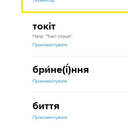
1 коментар
токіт
Напр. "Токіт серця".
Прокоментувати
бри́не(і́)ння
Прокоментувати
биття
Прокоментувати