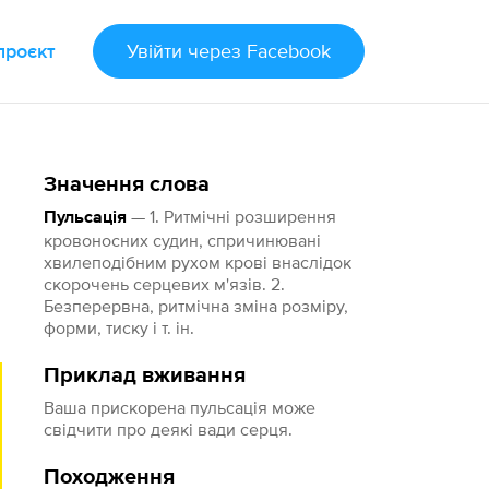
проєкт
Увійти
через Facebook
Значення слова
— 1. Ритмічні розширення
Пульсація
кровоносних судин, спричинювані
хвилеподібним рухом крові внаслідок
скорочень серцевих м'язів. 2.
Безперервна, ритмічна зміна розміру,
форми, тиску і т. ін.
Приклад вживання
Ваша прискорена пульсація може
свідчити про деякі вади серця.
Походження