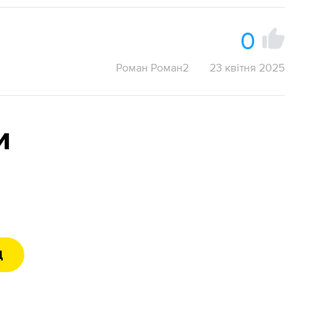
0
Роман Роман2
23 квітня 2025
и
Д