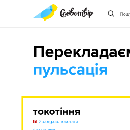
Перекладає
пульсація
токотіння
r2u.org.ua: токотати