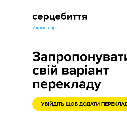
серцебиття
2 коментарі
Запропонуват
свій варіант
перекладу
УВІЙДІТЬ ЩОБ ДОДАТИ ПЕРЕКЛА