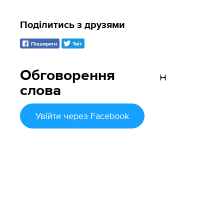
Поділитись з друзями
Поширити
Твіт
Обговорення
слова
Увійти
через Facebook