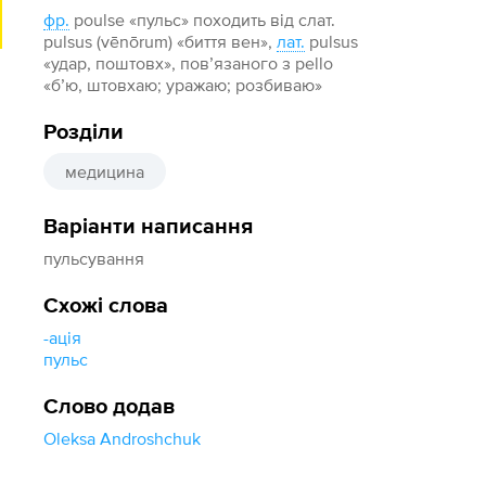
фр.
poulse «пульс» походить від слат.
pulsus (vēnōrum) «биття вен»,
лат.
pulsus
«удар, поштовх», пов’язаного з pello
«б’ю, штовхаю; уражаю; розбиваю»
Розділи
медицина
Варіанти написання
пульсування
Схожі слова
-ація
пульс
Слово додав
Oleksa Androshchuk