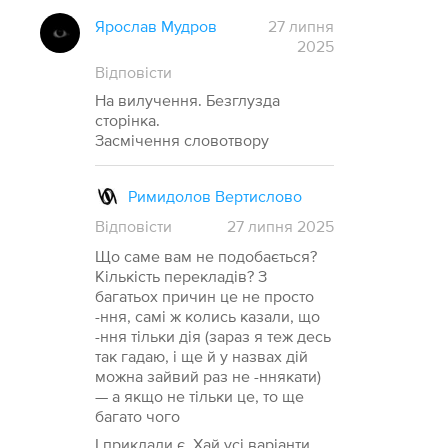
Ярослав Мудров
27 липня
2025
Відповісти
На вилучення. Безглузда
сторінка.
Засмічення словотвору
Римидолов Вертислово
Відповісти
27
липня
2025
Що саме вам не подобається?
Кількість перекладів? З
багатьох причин це не просто
-ння, самі ж колись казали, що
-ння тільки дія (зараз я теж десь
так гадаю, і ще й у назвах дій
можна зайвий раз не -ннякати)
— а якщо не тільки це, то ще
багато чого
І приклади є. Хай усі варіанти