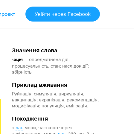
проєкт
Увійти
через Facebook
Значення слова
— опредметнена дія,
-ація
процесуальність, стан; наслідок дії;
збірність.
Приклад вживання
Руйнація, симуляція, циркуляція,
вакцинація; екранізація, рекомендація,
модифікація; популяція, еміграція.
Походження
з
лат.
мови, частково через
західноєвроп. мови;
лат.
-ātiō, де -ā- з