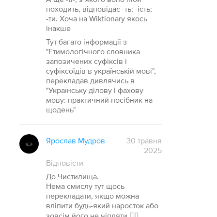
походить, відповідає -ть; -ість;
-ти. Хоча на Wiktionary якось
інакше
Тут багато інформації з
"Етимологічного словника
запозичених суфіксів і
суфіксоїдів в українській мові",
перекладав дивлячись в
"Українську ділову і фахову
мову: практичний посібник на
щодень"
Ярослав Мудров
30 травня
2025
Відповісти
До Чистилища.
Нема смислу тут щось
перекладати, якщо можна
вліпити будь-який наросток або
зовсім його не чіпляти 🤷‍♂️