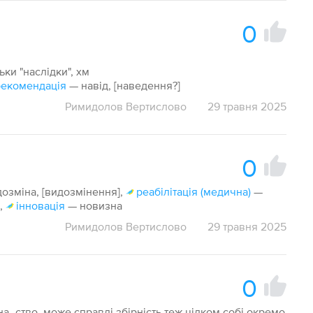
0
ьки "наслідки", хм
рекомендація
— навід, [наведення?]
Римидолов Вертислово
29 травня 2025
0
озміна, [видозмінення],
реабілітація (медична)
—
,
інновація
— новизна
Римидолов Вертислово
29 травня 2025
0
а -ство, може справді збірність теж цілком собі окремо