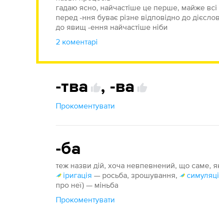
гадаю ясно, найчастіше це перше, майже всі 
перед -ння буває різне відповідно до дієслов
до явищ -ення найчастіше ніби
2 коментарі
-тва
,
-ва
Прокоментувати
-ба
теж назви дій, хоча невпевнений, що саме, 
іригація
— росьба, зрошування,
симуляц
про неї) — міньба
Прокоментувати