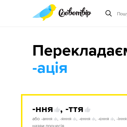
Перекладає
-ація
-ння
,
-ття
або
-ання
,
-яння
,
-ення
,
-єння
,
-іння
назви процесів