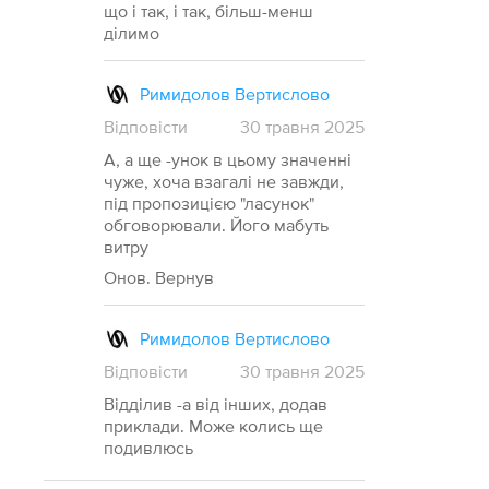
що і так, і так, більш-менш
ділимо
Римидолов Вертислово
Відповісти
30
травня
2025
А, а ще -унок в цьому значенні
чуже, хоча взагалі не завжди,
під пропозицією "ласунок"
обговорювали. Його мабуть
витру
Онов. Вернув
Римидолов Вертислово
Відповісти
30
травня
2025
Відділив -а від інших, додав
приклади. Може колись ще
подивлюсь