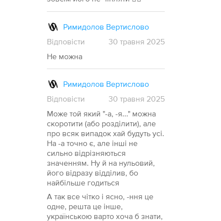
Римидолов Вертислово
Відповісти
30
травня
2025
Не можна
Римидолов Вертислово
Відповісти
30
травня
2025
Може той який "-а, -я..." можна
скоротити (або розділити), але
про всяк випадок хай будуть усі.
На -а точно є, але інші не
сильно відрізняються
значенням. Ну й на нульовий,
його відразу відділив, бо
найбільше годиться
А так все чітко і ясно, -ння це
одне, решта це інше,
українською варто хоча б знати,