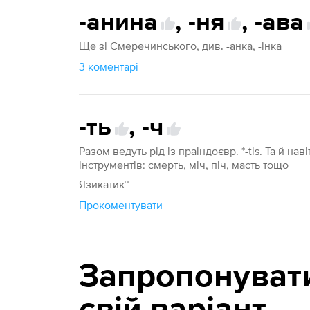
-анина
,
-ня
,
-ава
Ще зі Смеречинського, див. -анка, -інка
3 коментарі
-ть
,
-ч
Разом ведуть рід із праіндоєвр. *-tis. Та й нав
інструментів: смерть, міч, піч, масть тощо
Язикатик™
Прокоментувати
Запропонуват