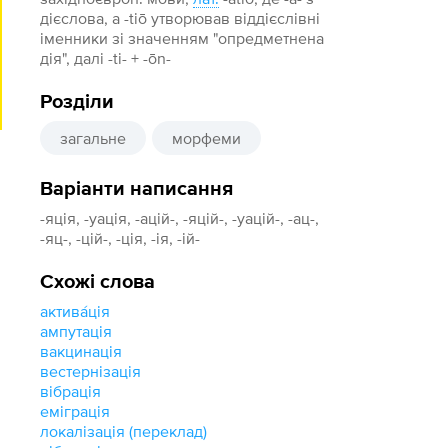
дієслова, а -tiō утворював віддієслівні
іменники зі значенням "опредметнена
дія", далі -ti- + -ōn-
Розділи
загальне
морфеми
Варіанти написання
-яція, -уація, -ацій-, -яцій-, -уацій-, -ац-,
-яц-, -цій-, -ція, -ія, -ій-
Схожі слова
актива́ція
ампутація
вакцинація
вестернізація
вібрація
еміграція
локалізація (переклад)