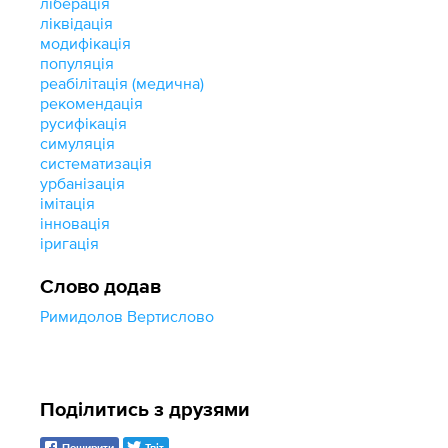
ліберація
ліквідація
модифікація
популяція
реабілітація (медична)
рекомендація
русифікація
симуляція
систематизація
урбанізація
імітація
інновація
іригація
Слово додав
Римидолов Вертислово
Поділитись з друзями
Поширити
Твіт