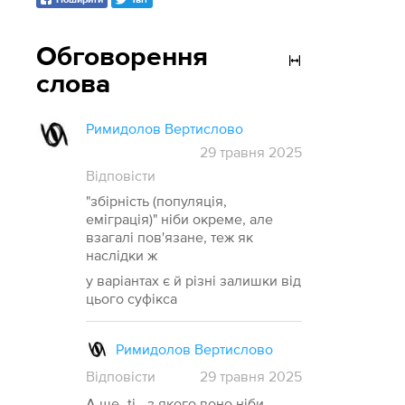
Обговорення
слова
Римидолов Вертислово
29 травня 2025
Відповісти
"збірність (популяція,
еміграція)" ніби окреме, але
взагалі пов'язане, теж як
наслідки ж
у варіантах є й різні залишки від
цього суфікса
Римидолов Вертислово
Відповісти
29
травня
2025
А ще -ti-, з якого воно ніби