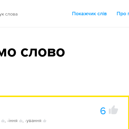
Покажчик слів
Про 
мо слово
6
,
-їння
,
-ування