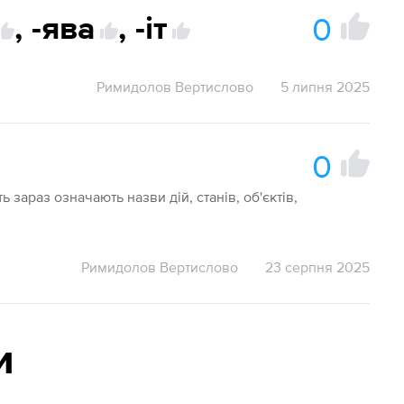
0
,
-ява
,
-іт
Римидолов Вертислово
5 липня 2025
0
іть зараз означають назви дій, станів, об'єктів,
Римидолов Вертислово
23 серпня 2025
и