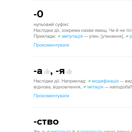
-0
нульовий суфікс
Наслідки дії, зокрема назви явищ. Чи й не тіл
Приклади:
ампутація
— утин, [утинання],
Прокоментувати
-а
,
-я
Наслідки дії. Наприклад:
модифікація
— вид
віднова, відновлення,
імітація
— наподоба?
Прокоментувати
-ство
Хм, в
еміграція
й
популяція
зараз перші н