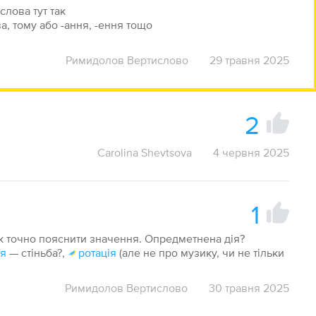
слова тут так
а, тому або -ання, -ення тощо
Римидолов Вертислово
29 травня 2025
2
Carolina Shevtsova
4 червня 2025
1
як точно пояснити значення. Опредметнена дія?
ія
— стіньба?,
ротація
(але не про музику, чи не тільки
Римидолов Вертислово
30 травня 2025