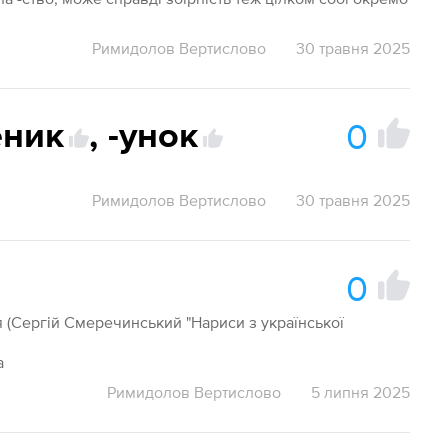
Римидолов Вертислово
30 травня 2025
0
еник
,
-унок
Римидолов Вертислово
30 травня 2025
0
я (Сергій Смеречинський "Нариси з української
а
Римидолов Вертислово
5 липня 2025