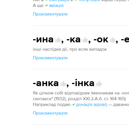
А ще
авіація
Прокоментувати
-ина
,
-ка
,
-ок
,
-
інші наслідки дії, про всяк випадок
Прокоментувати
-анка
,
-інка
Як цілком собі відповідник іменникам на -нн
синтакси" (1932), розділ XXI.2.А.б, ст. 164-165)
Наприклад подаю
донація (крові)
— даванк
Прокоментувати