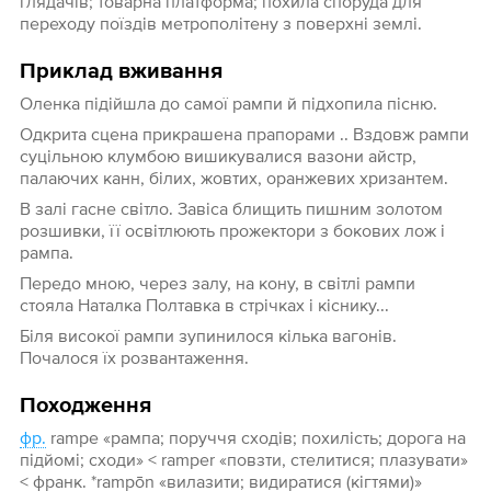
глядачів; товарна платформа; похила споруда для
переходу поїздів метрополітену з поверхні землі.
Приклад вживання
Оленка підійшла до самої рампи й підхопила пісню.
Одкрита сцена прикрашена прапорами .. Вздовж рампи
суцільною клумбою вишикувалися вазони айстр,
палаючих канн, білих, жовтих, оранжевих хризантем.
В залі гасне світло. Завіса блищить пишним золотом
розшивки, її освітлюють прожектори з бокових лож і
рампа.
Передо мною, через залу, на кону, в світлі рампи
стояла Наталка Полтавка в стрічках і кіснику...
Біля високої рампи зупинилося кілька вагонів.
Почалося їх розвантаження.
Походження
фр.
rampe «рампа; поруччя сходів; похилість; дорога на
підйомі; сходи» < ramper «повзти, стелитися; плазувати»
< франк. *rampōn «вилазити; видиратися (кігтями)»