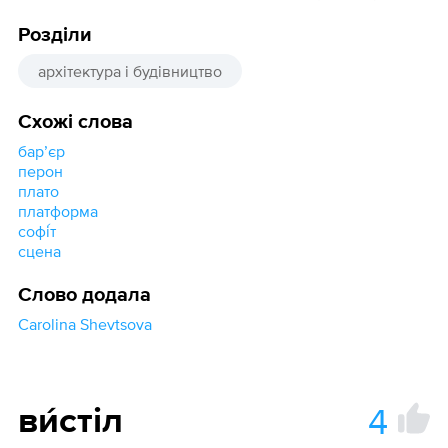
Розділи
архітектура і будівництво
Схожі слова
барʼєр
перон
плато
платформа
софі́т
сцена
Слово додала
Carolina Shevtsova
4
ви́стіл