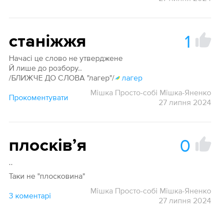
1
станіжжя
Начасі це слово не утверджене
Й лише до розбору..
/БЛИЖЧЕ ДО СЛОВА "лагер"/
лагер
Мішка Просто-собі Мішка-Яненко
Прокоментувати
27 липня 2024
0
плосківʼя
..
Таки не "плосковина"
Мішка Просто-собі Мішка-Яненко
3 коментарі
27 липня 2024