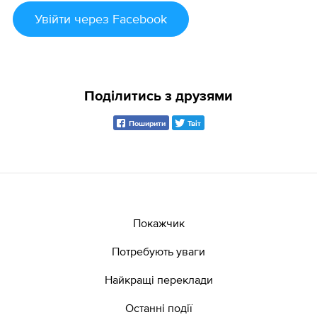
Увійти
через Facebook
Поділитись з друзями
Поширити
Твіт
Покажчик
Потребують уваги
Найкращі переклади
Останні події