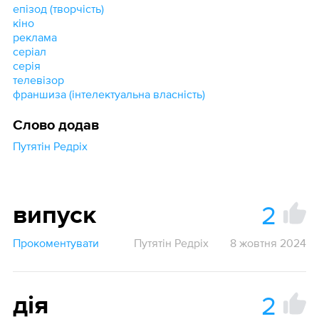
епізод (творчість)
кіно
реклама
серіал
серія
телевізор
франшиза (інтелектуальна власність)
Слово додав
Путятін Редріх
2
випуск
Прокоментувати
Путятін Редріх
8 жовтня 2024
2
дія