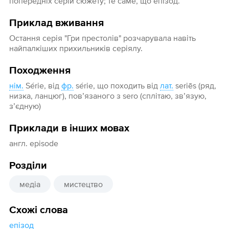
попередніх серій сюжету; те саме, що епізод.
Приклад вживання
Остання серія "Гри престолів" розчарувала навіть
найпалкіших прихильників серіялу.
Походження
нім.
Série, від
фр.
série, що походить від
лат.
seriēs (ряд,
низка, ланцюг), пов’язаного з sero (сплітаю, зв’язую,
з’єдную)
Приклади в інших мовах
англ. episode
Розділи
медіа
мистецтво
Схожі слова
епізод