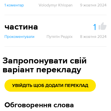
1 коментар
Volodymyr Khlopan
9 жовтня 2024
1
частина
Прокоментувати
Путятін Редріх
8 жовтня 2024
Запропонувати свій
варіант перекладу
УВІЙДІТЬ ЩОБ ДОДАТИ ПЕРЕКЛАД
Обговорення слова