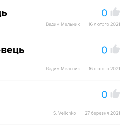
0
ць
Вадим Мельник
16 лютого 2021
0
овець
Вадим Мельник
16 лютого 2021
0
S. Velichko
27 березня 2021