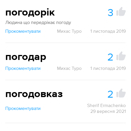
3
погодорік
Людина що передрікає погоду
Прокоментувати
Михас Туро
1 листопада 2019
2
погодар
Прокоментувати
Михас Туро
1 листопада 2019
2
погодовказ
Sherif Ermachenko
Прокоментувати
29 вересня 2021