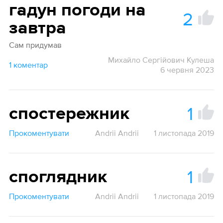
гадун погоди на
2
завтра
Сам придумав
Михайло Сергійович Кулеша
1 коментар
6 червня 2023
1
спостережник
Прокоментувати
Andrii Andrii
1 листопада 2019
1
споглядник
Прокоментувати
Andrii Andrii
1 листопада 2019