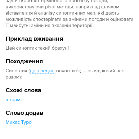
задачі короткотермінового прогнозу погоди,
використовуючи різні методи, наприклад шляхом
зіставлення й аналізу синоптичних мап, які дають
можливість спостерігати за змінами погоди й оцінювати
її майбутні зміни на вказаній території.
Приклад вживання
Цей синоптик такий брехун!
Походження
Сино́птик (
др.-грецьк.
συνοπτικός — оглядаючий все
разом):
Схожі слова
шторм
Слово додав
Михас Туро