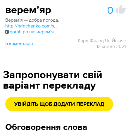
0
веремʼяр
Верем'я — добра погода.
http://hrinchenko.com/slovar/znachenie-slova/4521-veremja.html#show_point
goroh.pp.ua: верем'я
Карл-Франц Ян Йосиф
5 коментарів
12 квітня 2021
Запропонувати свій
варіант перекладу
УВІЙДІТЬ ЩОБ ДОДАТИ ПЕРЕКЛАД
Обговорення слова