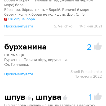
Боре́й – боре́й, півні́чний ві́тер; (бурный на Чёрном
море) бора́.
Бо́ра, -ри, бо́рва, -ви, ж. = Борвій. Величні й моря
береги, коли їх борви не колишуть. Щог. Сл. 5.
r2u.org.ua: бора
Прокоментувати
S. Velichko
14 січня 2021
2
бурханина
Сл. Уманця.
Бурхання - Пориви вітру, вирування.
Сл. Грінченка.
Sherif Ermachenko
Прокоментувати
15 лютого 2022
1
шпув
,
шпува
Від дієслова шпувати - діяти, виявлятися з великою