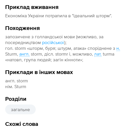
Приклад вживання
Економіка України потрапила в "ідеальний шторм".
Походження
запозичене з голландської мови (можливо, за
посередництвом
російської
);
гол. storm «шторм, буря; штурм, атака» споріднене з
н.
Sturm,
англ.
storm, дісл. stormr і, можливо,
лат.
turma
«натовп, група людей; загін кінноти»;
Приклади в інших мовах
англ. storm
нім. Sturm
Розділи
загальне
Схожі слова