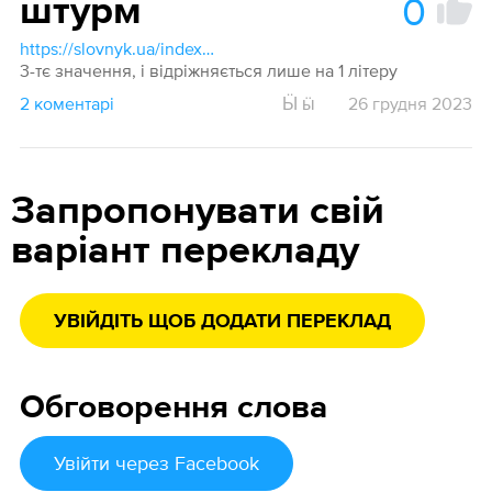
0
штурм
https://slovnyk.ua/index.php?swrd=штурм
3-тє значення, і відріжняється лише на 1 літеру
2 коментарі
Ӹ ӹ
26 грудня 2023
Запропонувати свій
варіант перекладу
УВІЙДІТЬ ЩОБ ДОДАТИ ПЕРЕКЛАД
Обговорення слова
Увійти
через Facebook