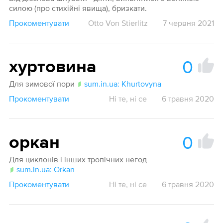
силою (про стихійні явища), бризкати.
Прокоментувати
Otto Von Stierlitz
7 червня 2021
0
хуртовина
Для зимової пори
sum.in.ua: Khurtovyna
Прокоментувати
Ні те, ні се
6 травня 2020
0
оркан
Для циклонів і інших тропічних негод
sum.in.ua: Orkan
Прокоментувати
Ні те, ні се
6 травня 2020