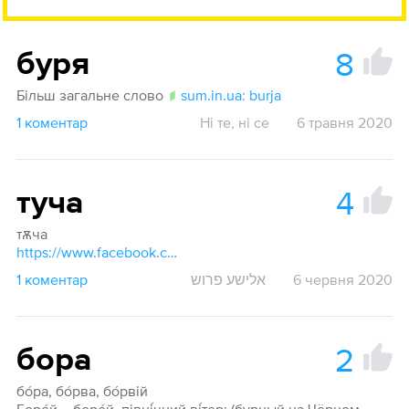
8
буря
Більш загальне слово
sum.in.ua: burja
1 коментар
Ні те, ні се
6 травня 2020
4
туча
тѫча
https://www.facebook.com/groups/alter.movoznavstvo/permalink/1587416374737840/?sfnsn=mo
1 коментар
אלישע פרוש
6 червня 2020
2
бора
бо́ра, бо́рва, бо́рвій