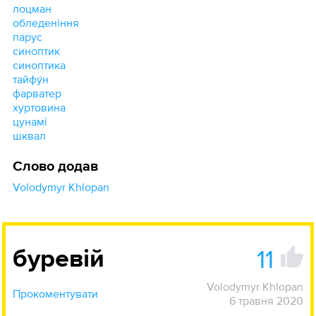
лоцман
обледеніння
парус
синоптик
синоптика
тайфу́н
фарватер
хуртовина
цунамі
шквал
Слово додав
Volodymyr Khlopan
11
буревій
Volodymyr Khlopan
Прокоментувати
6 травня 2020