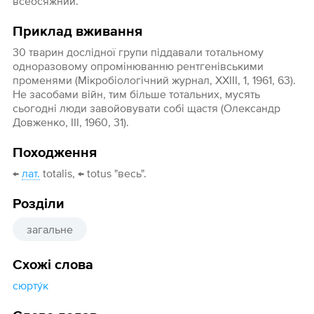
всеосяжний.
Приклад вживання
30 тварин дослідної групи піддавали тотальному
одноразовому опромінюванню рентгенівськими
променями (Мікробіологічний журнал, XXIII, 1, 1961, 63).
Не засобами війн, тим більше тотальних, мусять
сьогодні люди завойовувати собі щастя (Олександр
Довженко, III, 1960, 31).
Походження
←
лат.
totalis, ← totus "весь".
Розділи
загальне
Схожі слова
сюрту́к