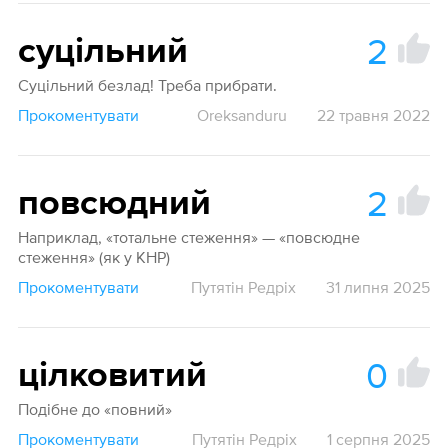
2
суцільний
Суцільний безлад! Треба прибрати.
Прокоментувати
Oreksanduru
22 травня 2022
2
повсюдний
Наприклад, «тотальне стеження» — «повсюдне
стеження» (як у КНР)
Прокоментувати
Путятін Редріх
31 липня 2025
0
цілковитий
Подібне до «повний»
Прокоментувати
Путятін Редріх
1 серпня 2025