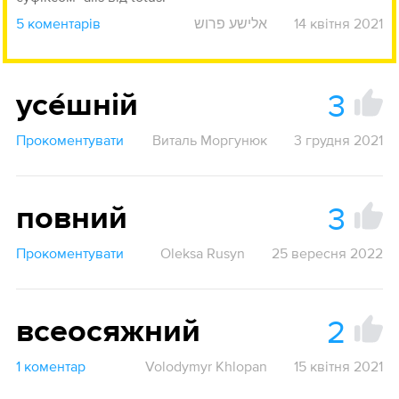
5 коментарів
אלישע פרוש
14 квітня 2021
3
усе́шній
Прокоментувати
Виталь Моргунюк
3 грудня 2021
3
повний
Прокоментувати
Oleksa Rusyn
25 вересня 2022
2
всеосяжний
1 коментар
Volodymyr Khlopan
15 квітня 2021