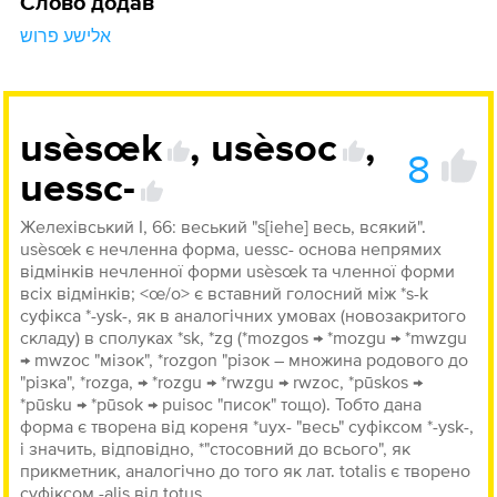
Слово додав
אלישע פרוש
usèsœk
,
usèsoc
,
8
uessc-
Желехівський І, 66: веський "s[iehe] весь, всякий".
usèsœk є нечленна форма, uessc- основа непрямих
відмінків нечленної форми usèsœk та членної форми
всіх відмінків; <œ/o> є вставний голосний між *s-k
суфікса *-ysk-, як в аналогічних умовах (новозакритого
складу) в сполуках *sk, *zg (*mozgos → *mozgu → *mwzgu
→ mwzoc "мізок", *rozgon "різок – множина родового до
"різка", *rozga, → *rozgu → *rwzgu → rwzoc, *pūskos →
*pūsku → *pūsok → puisoc "писок" тощо). Тобто дана
форма є творена від кореня *uyx- "весь" суфіксом *-ysk-,
і значить, відповідно, *"стосовний до всього", як
прикметник, аналогічно до того як лат. totalis є творено
суфіксом -alis від totus.