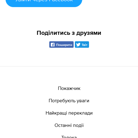
Поділитись з друзями
Поширити
Твіт
Покажчик
Потребують уваги
Найкращі переклади
Останні події
Толока