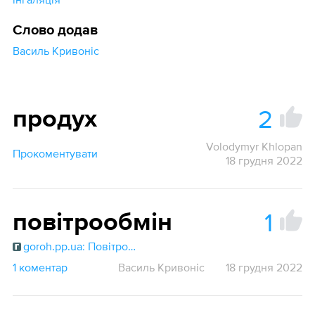
Слово додав
Василь Кривоніс
2
продух
Volodymyr Khlopan
Прокоментувати
18 грудня 2022
1
повітрообмін
goroh.pp.ua: Повітрообмін
1 коментар
Василь Кривоніс
18 грудня 2022