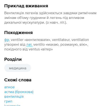
Приклад вживання
Вентиляція легенів здійснюється завдяки ритмічним
змінам об'єму груднини й легень під впливом
дихальної мускулатури. (з навч. літ.).
Походження
фр.
ventiler «вентилювати», ventilateur, ventilation
утворені від
лат.
ventilo «махаю, розмахую, вію»,
похідного від ventus «вітер»
Розділи
медицина
Схожі слова
апное
астма (бронхова)
вентиляція
грип
інгаляція