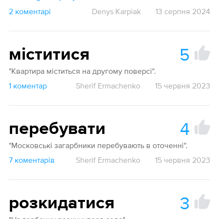
2 коментарі
Denys Karpiak
13 серпня 2024
5
міститися
"Квартира міститься на другому поверсі".
1 коментар
Sherif Ermachenko
15 червня 2023
4
перебувати
"Московські загарбники перебувають в оточенні".
7 коментарів
Sherif Ermachenko
15 червня 2023
3
розкидатися