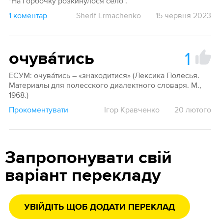
"На горбочку розкинулося село".
1 коментар
Sherif Ermachenko
15 червня 2023
1
очува́тись
ЕСУМ: очува́тись – «знаходитися» (Лексика Полесья.
Материалы для полесского диалектного словаря. М.,
1968.)
Прокоментувати
Ігор Кравченко
20 лютого
Запропонувати свій
варіант перекладу
УВІЙДІТЬ ЩОБ ДОДАТИ ПЕРЕКЛАД