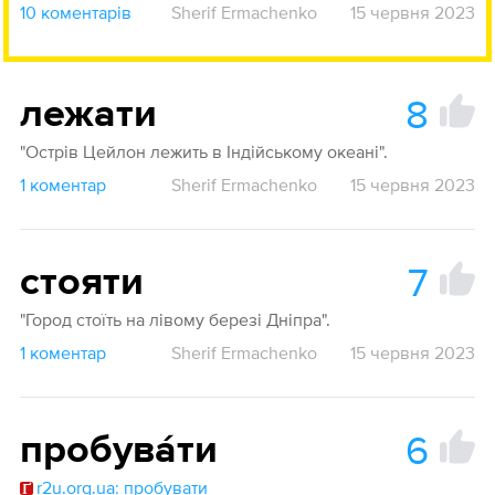
10 коментарів
Sherif Ermachenko
15 червня 2023
8
лежати
"Острів Цейлон лежить в Індійському океані".
1 коментар
Sherif Ermachenko
15 червня 2023
7
стояти
"Город стоїть на лівому березі Дніпра".
1 коментар
Sherif Ermachenko
15 червня 2023
6
пробува́ти
r2u.org.ua: пробувати