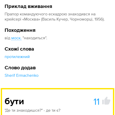
Приклад вживання
Прапор командуючого ескадрою знаходився на
крейсері «Москва» (Василь Кучер, Чорноморці, 1956).
Походження
від
моск.
"находиться".
Схожі слова
протилежний
Слово додав
Sherif Ermachenko
11
бути
"Де ти знаходишся?" - де ти є?