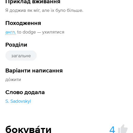
Приклад вживання
Я доджив як міг, але їх було більше.
Походження
англ.
to dodge — ухилятися
Розділи
загальне
Варіанти написання
дόжити
Слово додала
S. Sadovskyi
4
бокува́ти