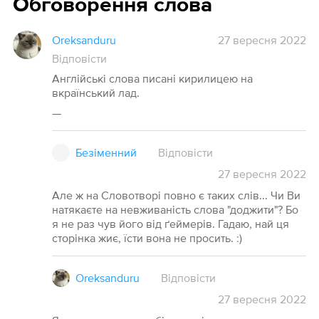
Обговорення слова
Oreksanduru
27 вересня 2022
Відповісти
Англійські слова писані кирилицею на
вкраїнський лад.
—
Безіменний
Відповісти
27
вересня
2022
Але ж на Словотворі повно є таких слів... Чи Ви
натякаєте на невживаність слова "доджити"? Бо
я не раз чув його від ґеймерів. Гадаю, най ця
сторінка жиє, їсти вона не просить. :)
Oreksanduru
Відповісти
27
вересня
2022