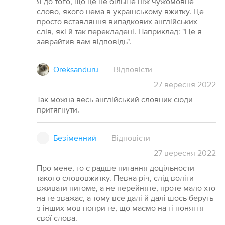
Я до того, що це не більше ніж чужомовне
слово, якого нема в українському вжитку. Це
просто вставляння випадкових англійських
слів, які й так перекладені. Наприклад: "Це я
заврайтив вам відповідь".
Oreksanduru
Відповісти
27
вересня
2022
Так можна весь англійський словник сюди
притягнути.
Безіменний
Відповісти
27
вересня
2022
Про мене, то є радше питання доцільности
такого слововжитку. Певна річ, слід воліти
вживати питоме, а не перейняте, проте мало хто
на те зважає, а тому все далі й далі шось беруть
з інших мов попри те, що маємо на ті поняття
свої слова.