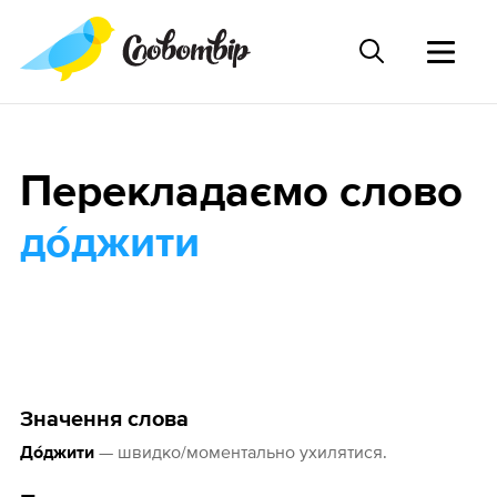
Перекладаємо слово
до́джити
Значення слова
— швидко/моментально ухилятися.
До́джити