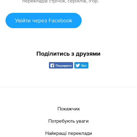
перекладів стрічок, серіялів, ігор.
Увійти
через Facebook
Поділитись з друзями
Поширити
Твіт
Покажчик
Потребують уваги
Найкращі переклади