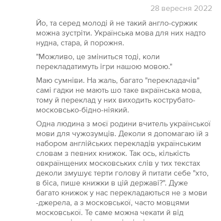
28
вересня
2022
Йо, та серед молоді й не такий англо-суржик
можна зустріти. Українська мова для них надто
нудна, стара, й порожня.
"Можливо, це зміниться тоді, коли
перекладатимуть ігри нашою мовою."
Маю сумніви. На жаль, багато "перекладачів"
самі гадки не мають шо таке вкраїнська мова,
тому й переклад у них виходить кострубато-
московсько-бідно-ніякий.
Одна людина з моєї родини вчитель української
мови для чужозумців. Деколи я допомагаю їй з
набором англійських перекладів українським
словам з певних книжок. Так ось, кількість
овкраїнщених московських слів у тих текстах
деколи змушує терти голову й питати себе "хто,
в біса, пише книжки в цій державі?". Дуже
багато книжок у нас перекладаються не з мови
-джерела, а з московської, часто мовцями
московської. Те саме можна чекати й від