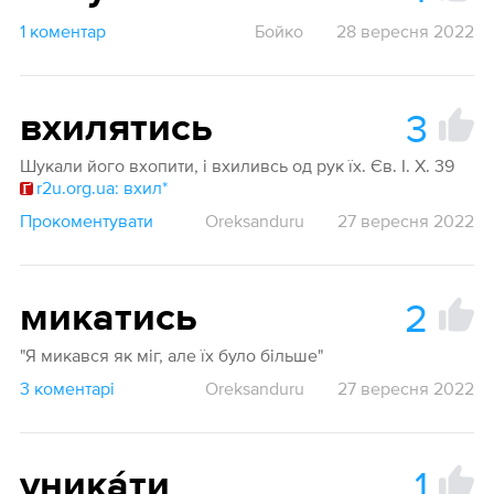
1 коментар
Бойко
28 вересня 2022
3
вхилятись
Шукали його вхопити, і вхиливсь од рук їх. Єв. І. X. 39
r2u.org.ua: вхил*
Прокоментувати
Oreksanduru
27 вересня 2022
2
микатись
"Я микався як міг, але їх було більше"
3 коментарі
Oreksanduru
27 вересня 2022
1
уника́ти