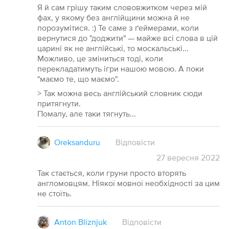
Я й сам грішу таким слововжитком через мій
фах, у якому без англійщини можна й не
порозумітися. :) Те саме з ґеймерами, коли
вернутися до "доджити" — майже всі слова в цій
царині як не англійські, то москальські...
Можливо, це зміниться тоді, коли
перекладатимуть ігри нашою мовою. А поки
"маємо те, що маємо".
> Так можна весь англійський словник сюди
притягнути.
Помалу, але таки тягнуть...
Oreksanduru
Відповісти
27
вересня
2022
Так стається, коли груни просто вторять
англомовцям. Ніякої мовної необхідності за цим
не стоїть.
Anton Bliznjuk
Відповісти