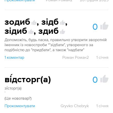
зодиб
,
зідб
,
0
1
зідиб
,
здиб
Допоможіть, будь ласка, правильно утворити зворотній
іменник із новоспроби *"зідбати", утвореного за
подібністю до "придбати", а також "надбати"
1 коментар
Роман Роман2
1 січня
0
ві́дсторг(а)
зі́сторг(а)
`
(Це новотвар?)
Прокоментувати
Gryvko Chebryk
1 січня