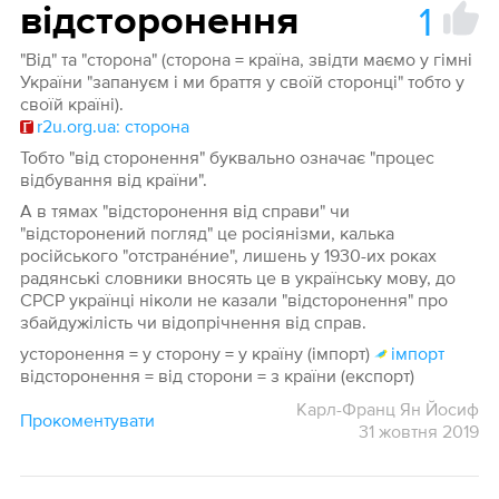
1
відсторонення
"Від" та "сторона" (сторона = країна, звідти маємо у гімні
України "запануєм і ми браття у своїй сторонці" тобто у
своїй країні).
r2u.org.ua: сторона
Тобто "від сторонення" буквально означає "процес
відбування від країни".
А в тямах "відсторонення від справи" чи
"відсторонений погляд" це росіянізми, калька
російського "отстране́ние", лишень у 1930-их роках
радянські словники вносять це в українську мову, до
СРСР українці ніколи не казали "відсторонення" про
збайдужілість чи відопрічнення від справ.
усторонення = у сторону = у країну (імпорт)
імпорт
відсторонення = від сторони = з країни (експорт)
Карл-Франц Ян Йосиф
Прокоментувати
31 жовтня 2019