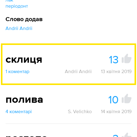
періодонт
Слово додав
Andrii Andrii
13
склиця
1 коментар
Andrii Andrii
13 квітня 2019
10
полива
4 коментарі
S. Velichko
14 квітня 2019