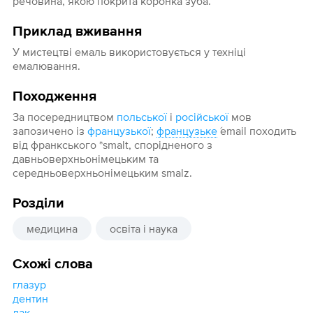
речовина, якою покрита коронка зуба.
Приклад вживання
У мистецтві емаль використовується у техніці
емалювання.
Походження
За посередництвом
польської
і
російської
мов
запозичено із
французької
;
французьке
́email походить
від франкського *smalt, спорідненого з
давньоверхньонімецьким та
середньоверхньонімецьким smalz.
Розділи
медицина
освіта і наука
Схожі слова
глазур
дентин
лак