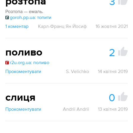
3
розтопа
Розтопа — емаль.
goroh.pp.ua: топити
1 коментар
Карл-Франц Ян Йосиф
16 жовтня 2021
2
поливо
r2u.org.ua: поливо
Прокоментувати
S. Velichko
14 квітня 2019
0
слиця
Прокоментувати
Andrii Andrii
13 квітня 2019