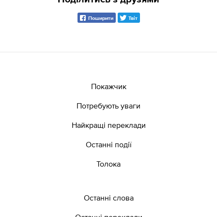
Поширити
Твіт
Покажчик
Потребують уваги
Найкращі переклади
Останні події
Толока
Останні слова
Останні переклади