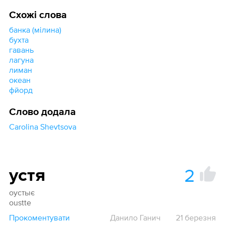
Схожі слова
банка (мілина)
бухта
гавань
лагуна
лиман
океан
фйорд
Слово додала
Carolina Shevtsova
2
устя
оустьıє
oustte
Прокоментувати
Данило Ганич
21 березня