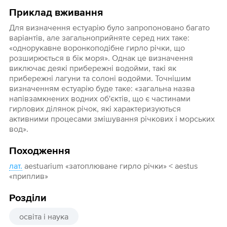
Приклад вживання
Для визначення естуарію було запропоновано багато
варіантів, але загальноприйняте серед них таке:
«однорукавне воронкоподібне гирло річки, що
розширюється в бік моря». Однак це визначення
виключає деякі прибережні водойми, такі як
прибережні лагуни та солоні водойми. Точнішим
визначенням естуарію буде таке: «загальна назва
напівзамкнених водних об'єктів, що є частинами
гирлових ділянок річок, які характеризуються
активними процесами змішування річкових і морських
вод».
Походження
лат.
aestuarium «затоплюване гирло річки» < aestus
«приплив»
Розділи
освіта і наука