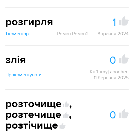
1
розгирля
1 коментар
Роман Роман2
8 травня 2024
0
злія
Kuľturnyj aborihen
Прокоментувати
11 березня 2025
розточище
,
0
розтечище
,
розтічище