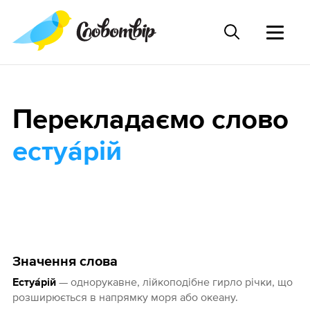
Перекладаємо слово
естуа́рій
Значення слова
— однорукавне, лійкоподібне гирло річки, що
Естуа́рій
розширюється в напрямку моря або океану.