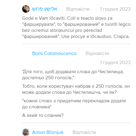
אלישע פרוש
Відповісти
1
грудня
2023
Godé e Vam lõcaviti. Coli e teaclo slovo za
"фарширувати", to "фарширований" e tuoriti legco
bez ocremui stòrœuncui pro pèreclad
"фарширований". Use procye e lõcaustuo. Crapca.
Boris Colomóucenco
Відповісти
1
грудня
2023
"Для того, щоб додавати слова до Чистилища,
достатньо 250 голосів."
Тобто, коли користувач набрав є 250 голосів, он
може додати слова до Чистилишча, чи як?
"кожне слово з придатним перекладом додати
до словника"
А який то слівник?
Anton Bliznjuk
Відповісти