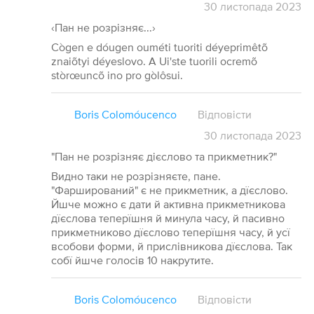
30
листопада
2023
‹Пан не розрізняє...›
Cògen e dóugen ouméti tuoriti déyeprimêtõ
znaiõtyi déyeslovo. A Ui'ste tuorili ocremõ
stòrœuncõ ino pro gòlôsui.
Boris Colomóucenco
Відповісти
30
листопада
2023
"Пан не розрізняє дієслово та прикметник?"
Видно таки не розрізняєте, пане.
"Фарширований" є не прикметник, а дїєслово.
Йшче можно є дати й активна прикметникова
дїєслова теперїшня й минула часу, й пасивно
прикметниково дїєслово теперїшня часу, й усї
всобови форми, й прислівникова дїєслова. Так
собї йшче голосів 10 накрутите.
Boris Colomóucenco
Відповісти