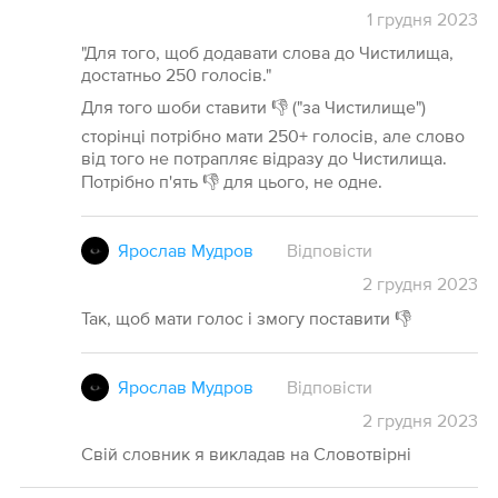
1
грудня
2023
"Для того, щоб додавати слова до Чистилища,
достатньо 250 голосів."
Для того шоби ставити 👎 ("за Чистилище")
сторінці потрібно мати 250+ голосів, але слово
від того не потрапляє відразу до Чистилища.
Потрібно п'ять 👎 для цього, не одне.
Ярослав Мудров
Відповісти
2
грудня
2023
Так, щоб мати голос і змогу поставити 👎
Ярослав Мудров
Відповісти
2
грудня
2023
Свій словник я викладав на Словотвірні