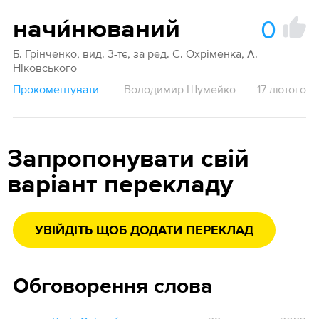
0
начи́нюваний
Б. Грінченко, вид. 3-тє, за ред. С. Охріменка, А.
Ніковського
Прокоментувати
Володимир Шумейко
17 лютого
Запропонувати свій
варіант перекладу
УВІЙДІТЬ ЩОБ ДОДАТИ ПЕРЕКЛАД
Обговорення слова