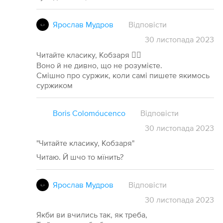
Ярослав Мудров
Відповісти
30
листопада
2023
Читайте класику, Кобзаря 🤦‍♂️
Воно й не дивно, що не розумієте.
Смішно про суржик, коли самі пишете якимось
суржиком
Boris Colomóucenco
Відповісти
30
листопада
2023
"Читайте класику, Кобзаря"
Читаю. Й шчо то мїнить?
Ярослав Мудров
Відповісти
30
листопада
2023
Якби ви вчились так, як треба,