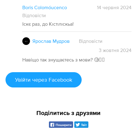
Boris Colomóucenco
14 червня 2024
Відповісти
Іскє раз, до Кıстıлıскьа!
Ярослав Мудров
Відповісти
3
жовтня
2024
Навіщо так знущаєтесь з мови? 🧐🤦‍♂️
Увійти
через Facebook
Поділитись з друзями
Поширити
Твіт