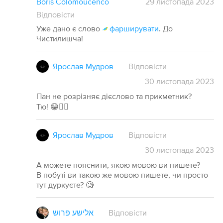
Boris Colomóucenco
29 листопада 2023
Відповісти
Уже дано є слово
фарширувати
. До
Чистилишча!
Ярослав Мудров
Відповісти
30
листопада
2023
Пан не розрізняє дієслово та прикметник?
Тю! 😁🤦‍♂️
Ярослав Мудров
Відповісти
30
листопада
2023
А можете пояснити, якою мовою ви пишете?
В побуті ви такою же мовою пишете, чи просто
тут дуркуєте? 🧐
אלישע פרוש
Відповісти