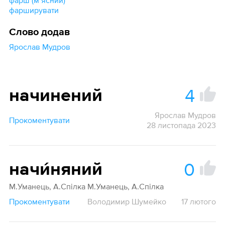
фарш (мʼясний)
фарширувати
Слово додав
Ярослав Мудров
4
начинений
Ярослав Мудров
Прокоментувати
28 листопада 2023
0
начи́няний
М.Уманець, А.Спілка М.Уманець, А.Спілка
Прокоментувати
Володимир Шумейко
17 лютого