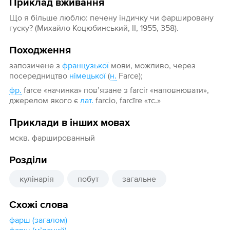
Приклад вживання
Що я більше люблю: печену індичку чи фаршировану
гуску? (Михайло Коцюбинський, II, 1955, 358).
Походження
запозичене з
французької
мови, можливо, через
посередництво
німецької
(
н.
Farce);
фр.
farce «начинка» пов’язане з farcir «наповнювати»,
джерелом якого є
лат.
farcio, farcīre «тс.»
Приклади в інших мовах
мскв. фаршированный
Розділи
кулінарія
побут
загальне
Схожі слова
фарш (загалом)