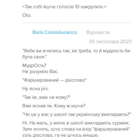
<Так собї йшче голосів 10 накрутите.>
Oto.
Boris Colomóucenco
Відповісти
30
листопада
2023
"Якби ви вчились так, як треба, то й мудрость би
була своя."
МудрОсть?
Не розумїю Вас.
"Фарширований — дієслово"
Ну ясна рїч.
"Так їм, вам чи кому?"
Вам яснив їм. Кому ж ишче?
"Чи це у вас у школі так українську викладають?"
Нї. На жаль, у мене в школї викладають суржик.
Зате яснять, шчо слова на взір "фарширований"
суть дїєслова, га не шчось иньше.