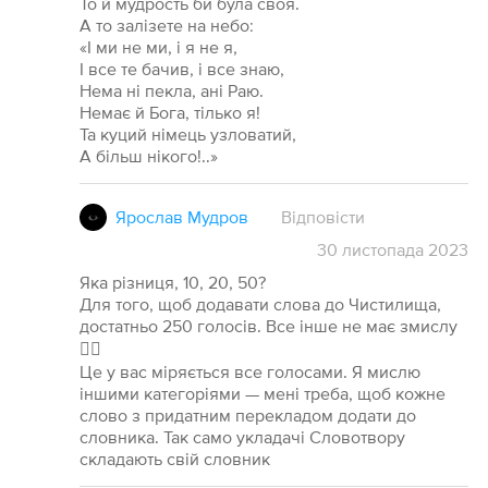
То й мудрость би була своя.
А то залізете на небо:
«І ми не ми, і я не я,
І все те бачив, і все знаю,
Нема ні пекла, ані Раю.
Немає й Бога, тілько я!
Та куций німець узловатий,
А більш нікого!..»
Ярослав Мудров
Відповісти
30
листопада
2023
Яка різниця, 10, 20, 50?
Для того, щоб додавати слова до Чистилища,
достатньо 250 голосів. Все інше не має змислу
🤷‍♂️
Це у вас міряється все голосами. Я мислю
іншими категоріями — мені треба, щоб кожне
слово з придатним перекладом додати до
словника. Так само укладачі Словотвору
складають свій словник