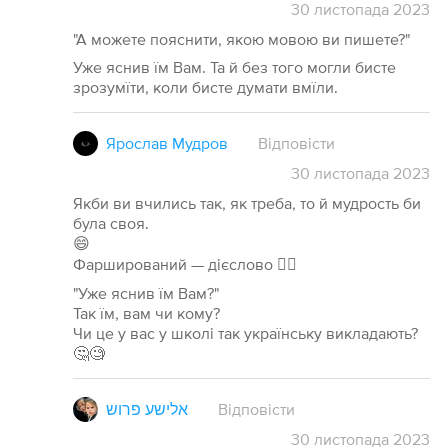
30
листопада
2023
"А можете пояснити, якою мовою ви пишете?"
Уже яснив їм Вам. Та й без того могли бисте
зрозумїти, коли бисте думати вмїли.
Ярослав Мудров
Відповісти
30
листопада
2023
Якби ви вчились так, як треба, то й мудрость би
була своя.
😄
Фарширований — дієслово 🤦‍♂️
"Уже яснив їм Вам?"
Так їм, вам чи кому?
Чи це у вас у школі так українську викладають?
🤔🧐
אלישע פרוש
Відповісти
30
листопада
2023