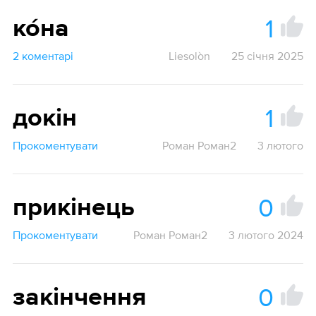
1
ко́на
2 коментарі
Liesolòn
25 січня 2025
1
докін
Прокоментувати
Роман Роман2
3 лютого
0
прикінець
Прокоментувати
Роман Роман2
3 лютого 2024
0
закінчення