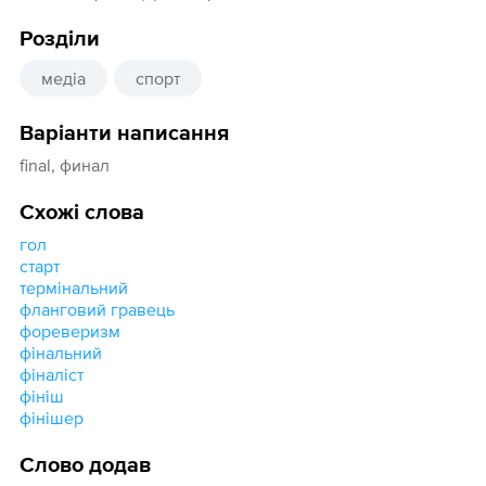
Розділи
медіа
спорт
Варіанти написання
final, финал
Схожі слова
гол
старт
термінальний
фланговий гравець
фореверизм
фінальний
фіналіст
фініш
фінішер
Слово додав