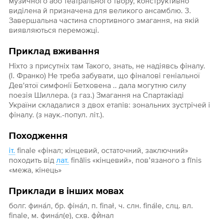
музичного або театрального твору, конструктивно
виділена й призначена для великого ансамблю. 3.
Завершальна частина спортивного змагання, на якій
виявляються переможці.
Приклад вживання
Ніхто з присутніх там Такого, знать, не надіявсь фіналу.
(І. Франко) Не треба забувати, що фіналові геніальної
Дев'ятої симфонії Бетховена .. дала могутню силу
поезія Шиллера. (з газ.) Змагання на Спартакіаді
України складалися з двох етапів: зональних зустрічей і
фіналу. (з наук.-попул. літ.).
Походження
іт.
finale «фінал; кінцевий, остаточний, заключний»
походить від
лат.
finālis «кінцевий», пов’язаного з fīnis
«межа, кінець»
Приклади в інших мовах
болг. фина́л, бр. фіна́л, п. finał, ч. слн. finále, слц. вл.
finale, м. фина́л(е), схв. фѝнал