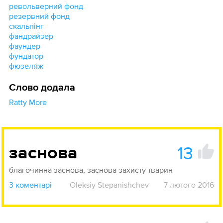
револьверний фонд
резервний фонд
скальпінг
фандрайзер
фаундер
фундатор
фюзеля́ж
Слово додала
Ratty More
13
заснова
благочинна заснова, заснова захисту тварин
3 коментарі
Oleksiy Stepanishchev
7 лютого 2016