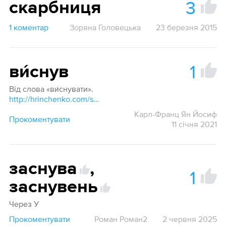
3
скарбниця
1 коментар
Зоряна Головецька
23 березня 2015
1
ви́снув
Від слова «ви́снувати».
http://hrinchenko.com/slovar/znachenie-slova/6042-vysnuvaty.html#show_point
Карл-Франц Ян Йосиф
Прокоментувати
11 січня 2021
заснува
,
1
заснувень
Через У
Прокоментувати
Роман Роман2
2 червня 2025