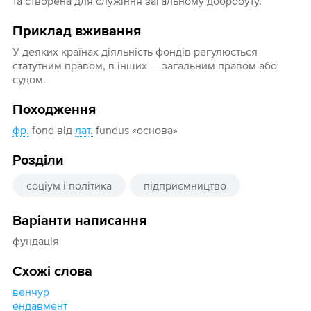
та створена для служіння загальному добробуту.
Приклад вживання
У деяких країнах діяльність фондів регулюється
статутним правом, в інших — загальним правом або
судом.
Походження
фр.
fond від
лат.
fundus «основа»
Розділи
соціум і політика
підприємництво
Варіанти написання
фундація
Схожі слова
венчур
ендавмент