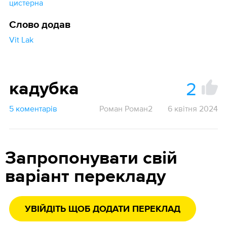
цистерна
Слово додав
Vit Lak
2
кадубка
5 коментарів
Роман Роман2
6 квітня 2024
Запропонувати свій
варіант перекладу
УВІЙДІТЬ ЩОБ ДОДАТИ ПЕРЕКЛАД