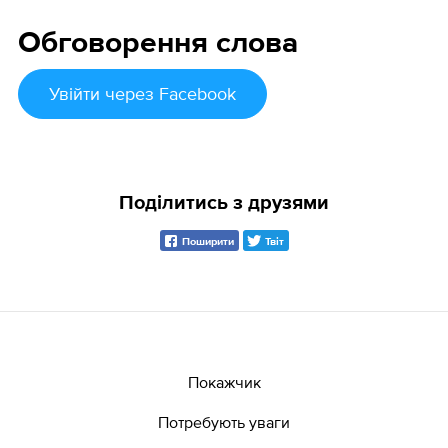
Обговорення слова
Увійти
через Facebook
Поділитись з друзями
Поширити
Твіт
Покажчик
Потребують уваги