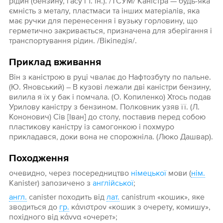
рідин (бензину, гасу і т. ін.). /ТСУМ/ Кані́стра — будь-яка
ємність з металу, пластмаси та інших матеріалів, яка
має ручки для перенесення і вузьку горловину, що
герметично закривається, призначена для зберігання і
транспортування рідин. /Вікіпедія/.
Приклад вживання
Він з каністрою в руці чвалає до Нафтозбуту по пальне.
(Ю. Яновський) – В кузові лежали дві каністри бензину,
вилила я їх у бак і помчала. (О. Копиленко) Хтось подав
Урилову каністру з бензином. Полковник узяв її. (Л.
Кононович) Сів [Іван] до столу, поставив перед собою
пластикову каністру із самогонкою і похмуро
прикладався, доки вона не спорожніла. (Люко Дашвар).
Походження
очевидно, через посередництво
німецької
мови (
нім.
Kanister) запозичено з
англійської
;
англ.
canister походить від
лат.
canistrum «кошик», яке
зводиться до
гр.
κάνιστρον «кошик з очерету, комишу»,
похідного від κάννα «очерет»;