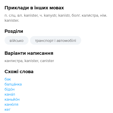
Приклади в інших мовах
п. слц. вл. kanister, ч. kanystr, kanistr, болг. кали́стра, нім.
kanister.
Розділи
військо
транспорт і автомобілі
Варіанти написання
кантистра, kanister, canister
Схожі слова
бак
балца́нка
бідо́н
кана́л
каньйо́н
каню́ля
кег