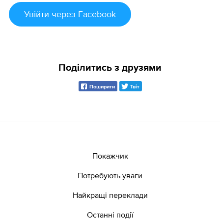
Увійти
через Facebook
Поділитись з друзями
Поширити
Твіт
Покажчик
Потребують уваги
Найкращі переклади
Останні події