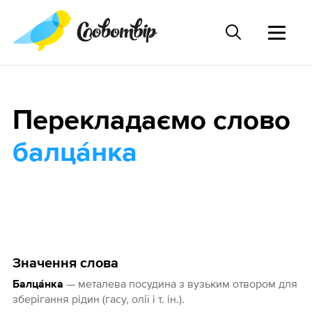
Перекладаємо слово
балца́нка
Значення слова
— металева посудина з вузьким отвором для
Балца́нка
зберігання рідин (гасу, олії і т. ін.).