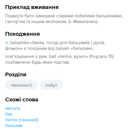
Приклад вживання
Подвір'я було закидане старими побитими балцанками,
ганчір'ям та іншим мотлохом. (І. Микитенко).
Походження
п.
balsamka «банка, посуд для бальзамів і духів,
флакон» є похідним від balsam «бальзам»;
пов’язування з рум. balţ «петля, вузол» (Puşcariu 15)
позбавлене будь-яких підстав.
Розділи
технології
побут
Схожі слова
ампула
бак
балон (газовий)
бальзам