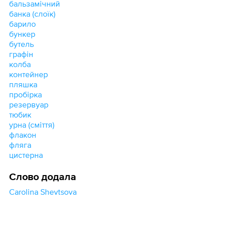
бальзамічний
банка (слоїк)
барило
бункер
бутель
графін
колба
контейнер
пляшка
пробірка
резервуар
тюбик
урна (сміття)
флакон
фляга
цистерна
Слово додала
Carolina Shevtsova