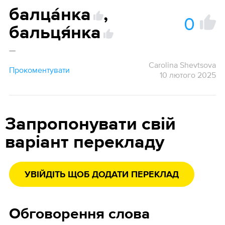
балца́нка
,
0
бальця́нка
—
Carolina Shevtsova
Прокоментувати
10 лютого 2025
Запропонувати свій
варіант перекладу
УВІЙДІТЬ ЩОБ ДОДАТИ ПЕРЕКЛАД
Обговорення слова