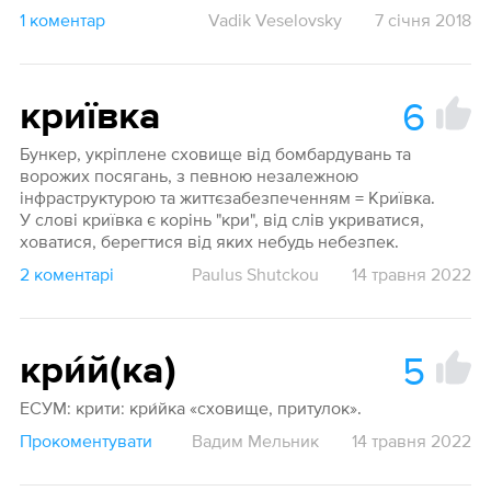
1 коментар
Vadik Veselovsky
7 січня 2018
6
криївка
Бункер, укріплене сховище від бомбардувань та
ворожих посягань, з певною незалежною
інфраструктурою та життєзабезпеченням = Криївка.
У слові криївка є корінь "кри", від слів укриватися,
ховатися, берегтися від яких небудь небезпек.
2 коментарі
Paulus Shutckou
14 травня 2022
5
кри́й(ка)
ЕСУМ: крити: кри́йка «сховище, притулок».
Прокоментувати
Вадим Мельник
14 травня 2022