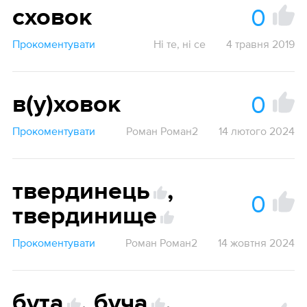
0
сховок
Прокоментувати
Ні те, ні се
4 травня 2019
0
в(у)ховок
Прокоментувати
Роман Роман2
14 лютого 2024
твердинець
,
0
твердинище
Прокоментувати
Роман Роман2
14 жовтня 2024
бута
,
буча
,