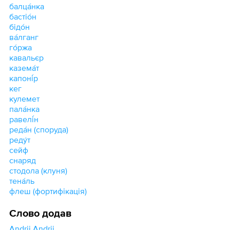
балца́нка
бастіо́н
бідо́н
ва́лганг
го́ржа
кавальєр
казема́т
капоні́р
кег
кулемет
пала́нка
равелі́н
реда́н (споруда)
реду́т
сейф
снаряд
стодола (клуня)
тена́ль
флеш (фортифікація)
Слово додав
Andrii Andrii