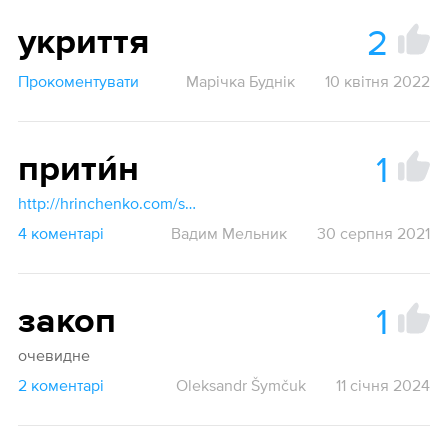
2
укриття
Прокоментувати
Марічка Буднік
10 квітня 2022
1
прити́н
http://hrinchenko.com/slovar/znachenie-slova/48378-prytyn.html#show_point
4 коментарі
Вадим Мельник
30 серпня 2021
1
закоп
очевидне
2 коментарі
Oleksandr Šymčuk
11 січня 2024