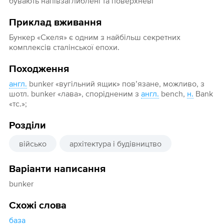
бувають напівзаглиблені та поверхневі
Приклад вживання
Бункер «Скеля» є одним з найбільш секретних
комплексів сталінської епохи.
Походження
англ.
bunker «вугільний ящик» пов’язане, можливо, з
шотл. bunker «лава», спорідненим з
англ.
bench,
н.
Bank
«тс.»;
Розділи
військо
архітектура і будівництво
Варіанти написання
bunker
Схожі слова
база