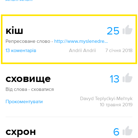
25
кіш
Репресоване слово -
http://www.myslenedrevo.com.ua/uk/Sci/Linguistics/rejestr/K-O.html
13 коментарів
Andrii Andrii
7 січня 2018
13
сховище
Від слова - сховатися
Davyd Teplyćkyi-Meľnyk
Прокоментувати
10 травня 2019
6
схрон