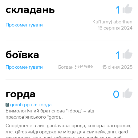
1
складань
Kuľturnyj aborihen
Прокоментувати
16 серпня 2024
1
боївка
Прокоментувати
Богдан Ⰽⱃⰰⰲⱍⱆⰽ
15 січня 2025
0
горда
goroh.pp.ua: горда
Етимологічний брат слова "го́род" – від
праслов'янського *gordъ.
Споріднене з лит. gardas «загорода, кошара; загорожа»,
лтс. gãrds «відгороджене місце для свиней», днн. gard
«загорода», двн. gart «область», гот. gards «дім», алб.