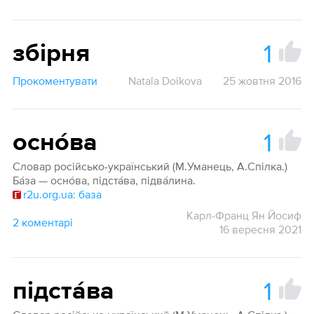
1
збірня
Прокоментувати
Natala Doikova
25 жовтня 2016
1
осно́ва
Словар російсько-український (М.Уманець, А.Спілка.)
Ба́за — осно́ва, підста́ва, підва́лина.
r2u.org.ua: база
Карл-Франц Ян Йосиф
2 коментарі
16 вересня 2021
1
підста́ва