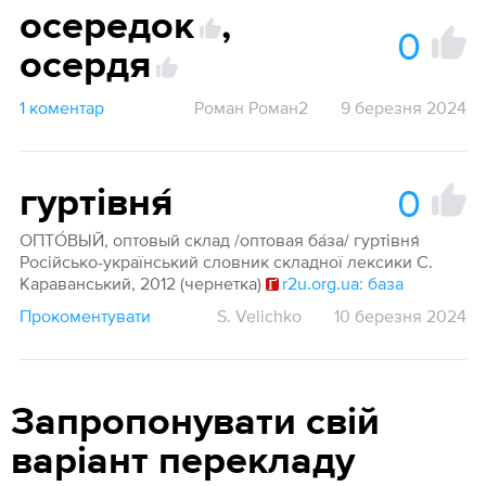
осередок
,
0
осердя
1 коментар
Роман Роман2
9 березня 2024
0
гуртівня́
ОПТО́ВЫЙ, оптовый склад /оптовая ба́за/ гуртівня́
Російсько-український словник складної лексики С.
Караванський, 2012 (чернетка)
r2u.org.ua: база
Прокоментувати
S. Velichko
10 березня 2024
Запропонувати свій
варіант перекладу