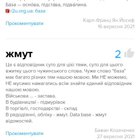
Ба́за — осно́ва, підста́ва, підва́лина.
r2u.org.ua: база
Карл-Франц Ян Йосиф
Прокоментувати
16 вересня 2021
2
жмут
Це є відповідник суто для цієї тями, суто для цього
вжитку цього чужинського слова. Чуже слово "база"
має багато різних тям нашою мовою. Ми НЕ можемо,
НЕ мусимо намагатись всім знайти єдиний відповідник
нашою мовою.
Військова ... - застава.
В будівництві - підмурівок
В торгівлі, господарстві - склад
В рядодіянні, обліку - жмут. Data base - жмут
відомостей.
Бажан Козаченко
Прокоментувати
27 вересня 2021