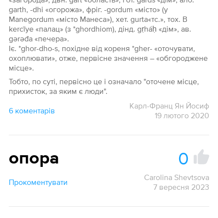
garth, -dhi «огорожа», фріг. -gordum «місто» (у
Маnеgordum «місто Манеса»), хет. gurta«тс.», тох. В
kercīye «палац» (з *ghordhiom), дінд. gṛháḥ «дім», ав.
gərəđa «печера».
Іє. *ghor-dho-s, похідне від кореня *gher- «оточувати,
охоплювати», отже, первісне значення – «обгороджене
місце».
Тобто, по суті, первісно це і означало "оточене місце,
прихисток, за яким є люди".
Карл-Франц Ян Йосиф
6 коментарів
19 лютого 2020
0
опора
Carolina Shevtsova
Прокоментувати
7 вересня 2023