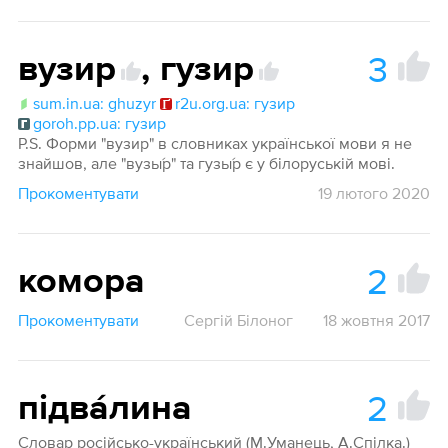
3
вузир
,
гузир
sum.in.ua: ghuzyr
r2u.org.ua: гузир
goroh.pp.ua: гузир
P.S. Форми "вузир" в словниках української мови я не
знайшов, але "вузы́р" та гузы́р є у білоруській мові.
Прокоментувати
19 лютого 2020
2
комора
Прокоментувати
Сергій Білоног
18 жовтня 2017
2
підва́лина
Словар російсько-український (М.Уманець, А.Спілка.)