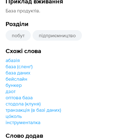
Приклад вживання
База продуктів.
Розділи
побут
підприємництво
Схожі слова
абазія
база (сленґ)
база даних
бейслайн
бункер
дзот
оптова база
стодола (клуня)
транзакція (в базі даних)
цо́коль
інструменталка
Слово додав