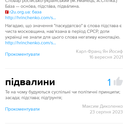
Словар російсько-український (М.Уманець, А.Спілка.)
Ба́за — осно́ва, підста́ва, підва́лина.
r2u.org.ua: база
http://hrinchenko.com/slovar/znachenie-slova/39394-pidstava.html#show_point
Нагадаю, що значення "паскудвтсво" в слова підстава є
чиста московщина, нав'язана в період СРСР, доти
українці не знали для цього слова негативу конотацію.
http://hrinchenko.com/slovar/znachenie-slova/39396-pidstavljaty.html#show_point
Карл-Франц Ян Йосиф
Прокоментувати
16 вересня 2021
1
підвалини
Те на чому будуються суспільні чи політичні принципи;
засада; підстава; підґрунтя;
Максим Диколенко
Прокоментувати
23 серпня 2023