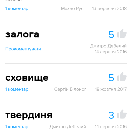
1 коментар
Махно Рус
13 вересня 2018
5
залога
Дмитро Дебелий
Прокоментувати
14 серпня 2016
5
сховище
1 коментар
Сергій Білоног
18 жовтня 2017
3
твердиня
1 коментар
Дмитро Дебелий
14 серпня 2016