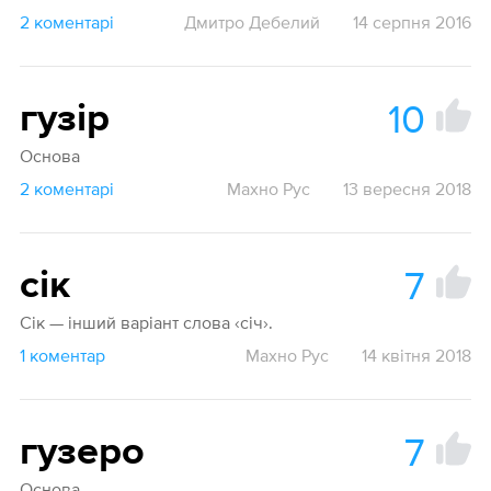
2 коментарі
Дмитро Дебелий
14 серпня 2016
10
гузір
Основа
2 коментарі
Махно Рус
13 вересня 2018
7
сік
Сік — інший варіант слова ‹січ›.
1 коментар
Махно Рус
14 квітня 2018
7
гузеро
Основа