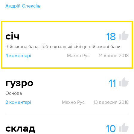
Андрій Олексіїв
18
січ
Військова база. Тобто козацькі січі це військові бази.
4 коментарі
Махно Рус
14 квітня 2018
11
гузро
Основа
2 коментарі
Махно Рус
13 вересня 2018
10
склад