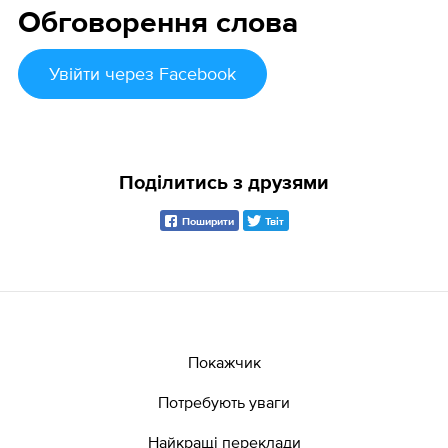
Обговорення слова
Увійти
через Facebook
Поділитись з друзями
Поширити
Твіт
Покажчик
Потребують уваги
Найкращі переклади