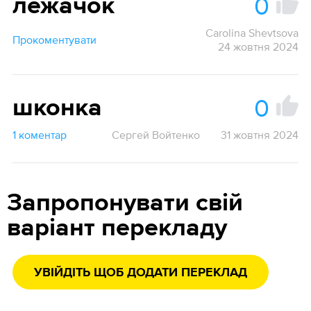
0
лежачо́к
Carolina Shevtsova
Прокоментувати
24 жовтня 2024
0
шконка
1 коментар
Сергей Войтенко
31 жовтня 2024
Запропонувати свій
варіант перекладу
УВІЙДІТЬ ЩОБ ДОДАТИ ПЕРЕКЛАД