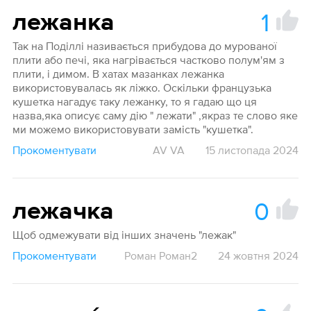
1
лежанка
Так на Поділлі називається прибудова до мурованої
плити або печі, яка нагрівається частково полум'ям з
плити, і димом. В хатах мазанках лежанка
використовувалась як ліжко. Оскільки французька
кушетка нагадує таку лежанку, то я гадаю що ця
назва,яка описує саму дію " лежати" ,якраз те слово яке
ми можемо використовувати замість "кушетка".
Прокоментувати
AV VA
15 листопада 2024
0
лежачка
Щоб одмежувати від інших значень "лежак"
Прокоментувати
Роман Роман2
24 жовтня 2024