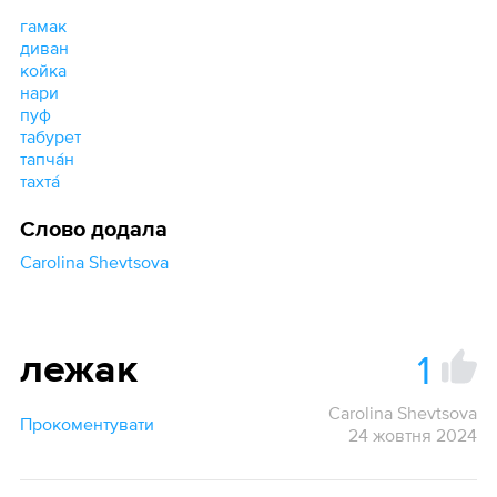
гамак
диван
койка
нари
пуф
табурет
тапча́н
тахта́
Слово додала
Carolina Shevtsova
1
лежак
Carolina Shevtsova
Прокоментувати
24 жовтня 2024