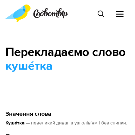
Перекладаємо слово
куше́тка
Значення слова
— невеликий диван з узголів'ям і без спинки.
Куше́тка