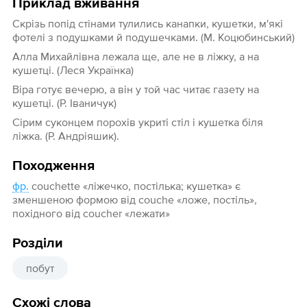
Приклад вживання
Скрізь попід стінами тулились канапки, кушетки, м'які
фотелі з подушками й подушечками. (М. Коцюбинський)
Алла Михайлівна лежала ще, але не в ліжку, а на
кушетці. (Леся Українка)
Віра готує вечерю, а він у той час читає газету на
кушетці. (Р. Іваничук)
Сiрим суконцем порохiв укритi стiл i кушетка бiля
лiжка. (Р. Андріяшик).
Походження
фр.
couchette «ліжечко, постілька; кушетка» є
зменшеною формою від couche «ложе, постіль»,
похідного від coucher «лежати»
Розділи
побут
Схожі слова