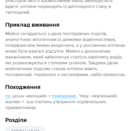
унаслідок якого хромосомний набір зменшується
вдвічі, клітини переходять із диплоїдного стану в
гаплоїдний.
Приклад вживання
Мейоз складається з двох послідовних поділів,
аналогічних мітотичним (з деякими відмінностями),
інтерфаза між якими вкорочена, а у рослинних клітинах
може бути взагалі відсутня. Мейоз є досконалим
механізмом, який забезпечує сталість каріотипу видів,
які розмножуються статевим шляхом. Завдяки двом
мейотичним поділам статеві клітини мають
половинний, порівняно з нестатевими, набір хромосом.
Походження
гр.
μείων «менший» <
праіндоєвр.
*mey- «маленький,
малий» + -ίων (чепень утворення порівняльних
прикметників)
Розділи
освіта і наука