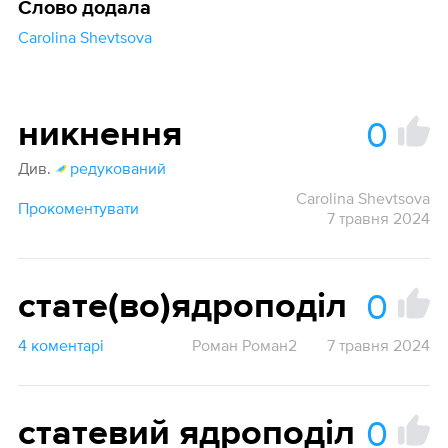
Слово додала
Carolina Shevtsova
0
никнення
Див.
редукований
Carolina Shevtsova
Прокоментувати
7 травня 2024
0
стате(во)ядроподіл
4 коментарі
Роман Роман2
7 травня 2024
0
статевий ядроподіл