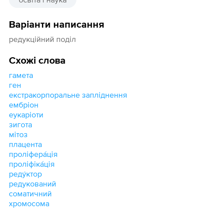
Варіанти написання
редукційний поділ
Схожі слова
гамета
ген
екстракорпоральне запліднення
ембріон
еукаріоти
зигота
мітоз
плацента
проліфера́ція
проліфіка́ція
реду́ктор
редукований
соматичний
хромосома